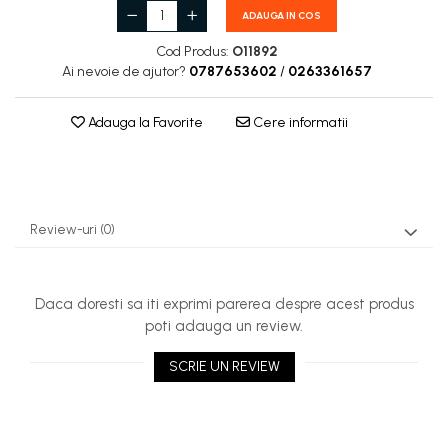
Carburatoare
ADAUGA IN COS
Carcasa ambreiaj
Cod Produs:
O11892
Ai nevoie de ajutor?
0787653602
/
0263361657
Carcasa demaror
Carter/Sasiu
Adauga la Favorite
Cere informatii
Curele
Filtru aer
Garnituri
Review-uri
(0)
Garnituri carburator
Gheara doborare
Daca doresti sa iti exprimi parerea despre acest produs
Intrerupator
poti adauga un review.
Maner frana
SCRIE UN REVIEW
Melc ulei
Pistoane
Pompa ulei