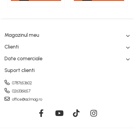
Magazinul meu
Clienti
Date comerciale
Suport clienti
0787653602
0263361657
office@aclmag.ro