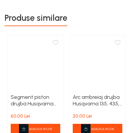
Rezervor carburant
Produse similare
Rulmenti
Tobe esapament
Volanta
Segment piston
Arc ambreiaj drujba
drujba Husqvarna
Husqvarna 135, 435,
365 X-TORQ, 372 XP
440
60,00 Lei
20,00 Lei
X-TORQ
ADAUGA IN COS
ADAUGA IN COS