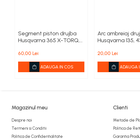
Ambreiaje
Amortizoare
Arc acceleratie
Segment piston drujba
Arc ambreiaj dru
Arc clichet
Husqvarna 365 X-TORQ,
Husqvarna 135, 4
372 XP X-TORQ
Arc demaror
60,00 Lei
20,00 Lei
Buson rezervor
ADAUGA IN COS
ADAUGA I
Capac ambreiaj
Capac cilindru
Carburatoare
Carcasa ambreiaj
Magazinul meu
Clienti
Carcasa demaror
Despre noi
Metode de Pl
Carter/Sasiu
Termeni si Conditii
Politica de Ret
Curele
Politica de Confidentialitate
Garantia Produ