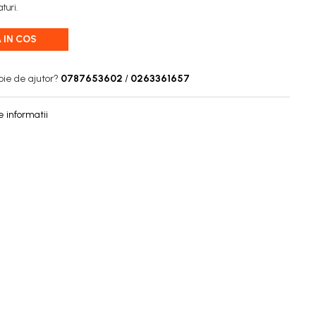
turi.
 IN COS
oie de ajutor?
0787653602
/
0263361657
 informatii