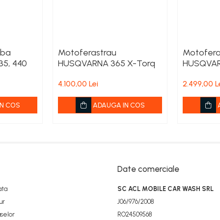
jba
Motoferastrau
Motofera
35, 440
HUSQVARNA 365 X-Torq
HUSQVARN
acumulato
4.100,00 Lei
2.499,00 L
incarcat
N COS
ADAUGA IN COS
Date comerciale
ata
SC ACL MOBILE CAR WASH SRL
ur
J06/976/2008
selor
RO24509568