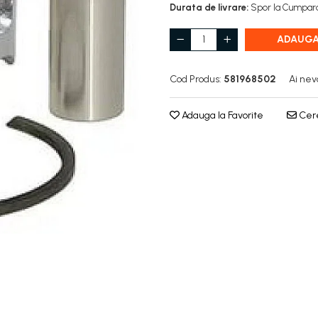
Durata de livrare:
Spor la Cumpara
ADAUGA
Cod Produs:
581968502
Ai nev
Adauga la Favorite
Cere