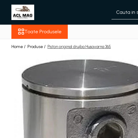
Toate Produsele
Toate Produsele
Acumulatori
Aparat gard electric
Home /
Produse /
Piston original drujba Husqvarna 365
Canistre
Husqvarna Construction
Motoferastrau
Kit intretinere
Motoferastrau benzina
Motoferastrau Acumulator
Accesorii Motoferastraie
Vasilina
Kituri Ascutire
Lanturi
Pila Lant