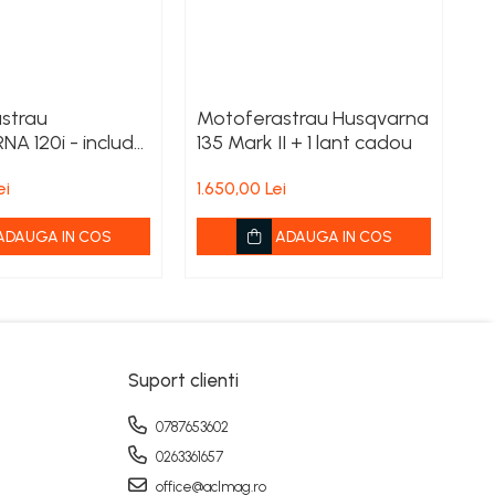
strau
Motoferastrau Husqvarna
M
A 120i - include
135 Mark II + 1 lant cadou
43
r BLI20 si
ei
1.650,00 Lei
2.
or QC80
ADAUGA IN COS
ADAUGA IN COS
Suport clienti
0787653602
0263361657
office@aclmag.ro