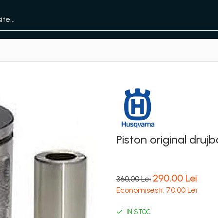
Piston original dru
290,00 Lei
360,00 Lei
Economisesti:
70,00
Lei
IN STOC