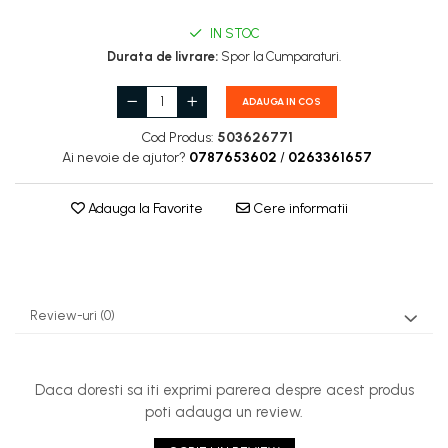
Carburatoare
IN STOC
Carcasa ambreiaj
Durata de livrare:
Spor la Cumparaturi.
Carcasa demaror
ADAUGA IN COS
Carter/Sasiu
Cod Produs:
503626771
Curele
Ai nevoie de ajutor?
0787653602
/
0263361657
Filtru aer
Adauga la Favorite
Cere informatii
Garnituri
Garnituri carburator
Gheara doborare
Intrerupator
Review-uri
(0)
Maner frana
Melc ulei
Daca doresti sa iti exprimi parerea despre acest produs
Pistoane
poti adauga un review.
Pompa ulei