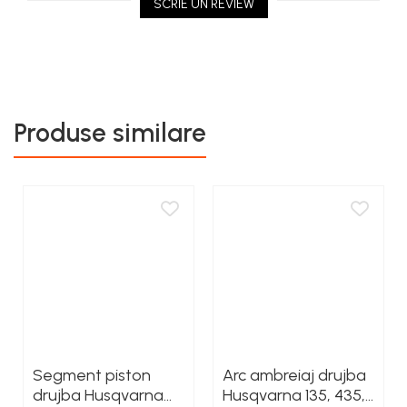
SCRIE UN REVIEW
Rezervor carburant
Rulmenti
Tobe esapament
Volanta
Produse similare
Segment piston
Arc ambreiaj drujba
drujba Husqvarna
Husqvarna 135, 435,