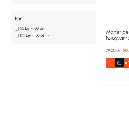
Role Lant
Sine
Pret
ULEI 2T
50 Lei - 100 Lei
(1)
PACHETE SERVICE
Maner de p
100 Lei - 150 Lei
(7)
Promotii Tik-Tok
husqvarna
cadou
YATO
60,
79,00 Lei
Freza de Zapada
Motounealta
A
Accesorii Motocoase
Cap trimmy
Discuri
Fir trimmy
Ham Motocoasa
ULEI 4T
Soluție/Detergent
Tractoare de grădină