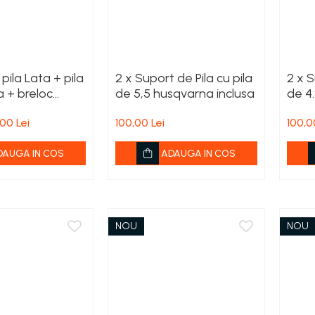
ila Lata + pila
2 x Suport de Pila cu pila
2 x S
 + breloc
de 5,5 husqvarna inclusa
de 4
00 Lei
100,00 Lei
100,0
DAUGA IN COS
ADAUGA IN COS
NOU
NOU