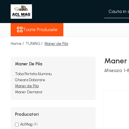
Toate Produsele
Toate Produsele
Acumulatori
Aparat gard electric
Home /
TUNING /
Maner de Pila
Canistre
Husqvarna Construction
Maner 
Motoferastrau
Maner De Pila
Kit intretinere
Afiseaza:
1-
Toba Portata Aluminiu
Motoferastrau benzina
Gheara Doborare
Maner de Pila
Motoferastrau Acumulator
Maner Demaror
Accesorii Motoferastraie
Vasilina
Kituri Ascutire
Producatori
Lanturi
AclMag
(4)
Pila Lant