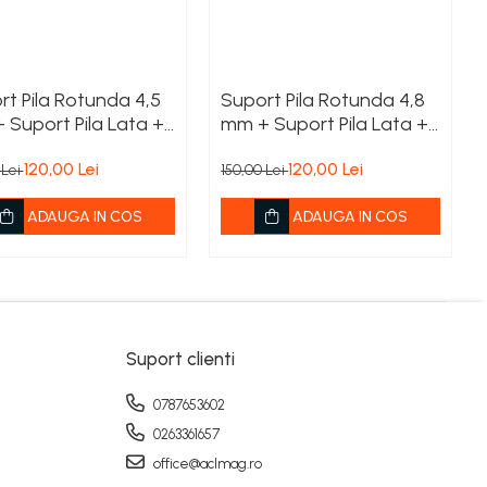
rt Pila Rotunda 4,5
Suport Pila Rotunda 4,8
 Suport Pila Lata +
mm + Suport Pila Lata +
u Breloc
Cadou Breloc
120,00 Lei
120,00 Lei
 Lei
150,00 Lei
ADAUGA IN COS
ADAUGA IN COS
Suport clienti
0787653602
0263361657
office@aclmag.ro