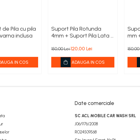
 de Pila cu pila
Suport Pila Rotunda
Supo
varna inclusa
4mm + Suport Pila Lata +
mm +
Cadou Breloc
Cado
120,00 Lei
150,00 Lei
150,00
DAUGA IN COS
ADAUGA IN COS
Date comerciale
ata
SC ACL MOBILE CAR WASH SRL
ur
J06/976/2008
selor
RO24509568