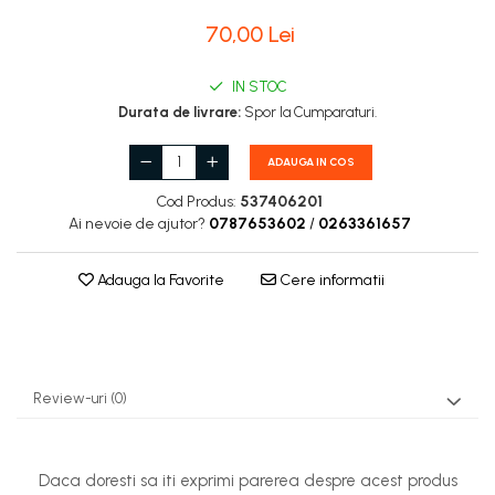
Carburatoare
70,00 Lei
Carcasa ambreiaj
Carcasa demaror
IN STOC
Durata de livrare:
Spor la Cumparaturi.
Carter/Sasiu
Curele
ADAUGA IN COS
Filtru aer
Cod Produs:
537406201
Ai nevoie de ajutor?
0787653602
/
0263361657
Garnituri
Garnituri carburator
Adauga la Favorite
Cere informatii
Gheara doborare
Intrerupator
Maner frana
Review-uri
(0)
Melc ulei
Pistoane
Daca doresti sa iti exprimi parerea despre acest produs
Pompa ulei