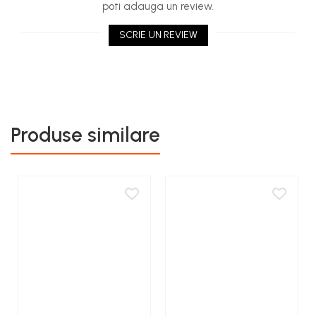
poti adauga un review.
Rezervor carburant
SCRIE UN REVIEW
Rulmenti
Tobe esapament
Volanta
Produse similare