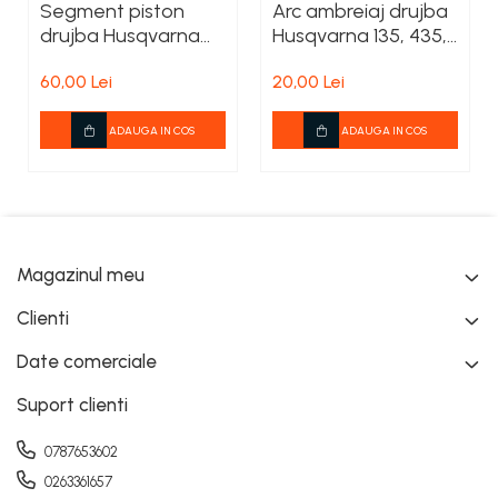
Segment piston
Arc ambreiaj drujba
drujba Husqvarna
Husqvarna 135, 435,
365 X-TORQ, 372 XP
440
60,00 Lei
20,00 Lei
X-TORQ
ADAUGA IN COS
ADAUGA IN COS
Magazinul meu
Clienti
Date comerciale
Suport clienti
0787653602
0263361657