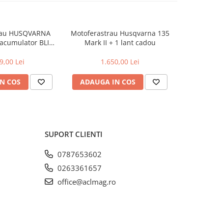
rau HUSQVARNA
Motoferastrau Husqvarna 135
Motoferast
 acumulator BLI20
Mark II + 1 lant cadou
+2l
rcator QC80
9,00 Lei
1.650,00 Lei
2
N COS
ADAUGA IN COS
ADAUG
SUPORT CLIENTI
0787653602
0263361657
office@aclmag.ro