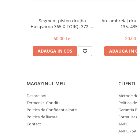
Toba Portata Aluminiu
Gheara Doborare
Segment piston drujba
Arc ambreiaj dr
Maner de Pila
Husqvarna 365 X-TORQ, 372 XP
135, 43
X-TORQ
Maner Demaror
60,00 Lei
20,00 
Aparat de spalat cu presiune
Generator de curent
ADAUGA IN COS
ADAUGA IN 
Robot de Tuns Gazon
Accesorii Robot de tuns gazon
Aspiratoare
MAGAZINUL MEU
CLIENTI
Echipamente Forestiere
Jucarii
Despre noi
Metode de
Piese de schimb
Termeni si Conditii
Politica d
Tambur Demaror
Politica de Confidentialitate
Garantia 
Politica de livrare
Formular 
Aprindere Electronica
Contact
ANPC
Ambielaje
ANPC - SA
Ambreiaje