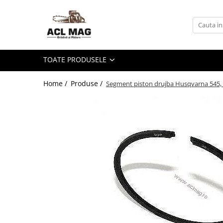
Toate Produsele
Acumulatori
TOATE PRODUSELE
Aparat gard electric
Canistre
Home /
Produse /
Segment piston drujba Husqvarna 545,
Husqvarna Construction
Motoferastrau
Kit intretinere
Motoferastrau benzina
Motoferastrau Acumulator
Accesorii Motoferastraie
Vasilina
Kituri Ascutire
Lanturi
Pila Lant