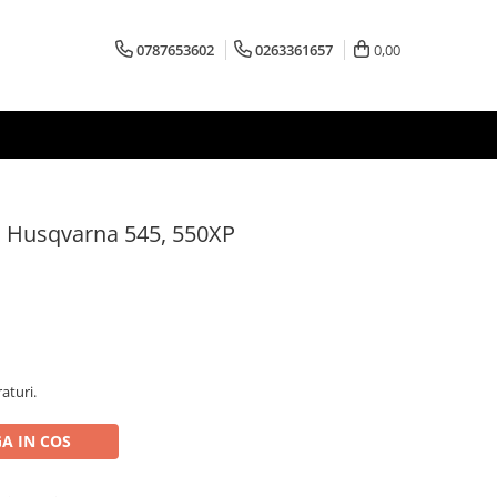
0787653602
0263361657
0,00
a Husqvarna 545, 550XP
aturi.
A IN COS