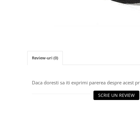
Role Lant
Sine
ULEI 2T
PACHETE SERVICE
Promotii Tik-Tok
YATO
Freza de Zapada
Review-uri
(0)
Motounealta
Accesorii Motocoase
Cap trimmy
Daca doresti sa iti exprimi parerea despre acest 
Discuri
SCRIE UN REVIEW
Fir trimmy
Ham Motocoasa
ULEI 4T
Soluție/Detergent
Tractoare de grădină
TUNING