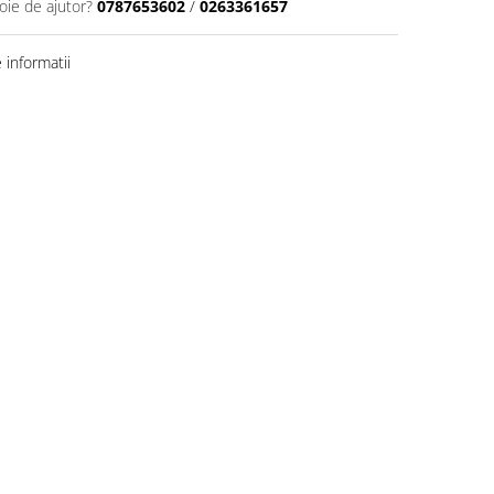
oie de ajutor?
0787653602
/
0263361657
informatii