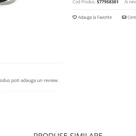
Cod Produs:
577958301
Ai nev
Adauga la Favorite
Cere 
produs poti adauga un review.
PRODUSE SIMILARE