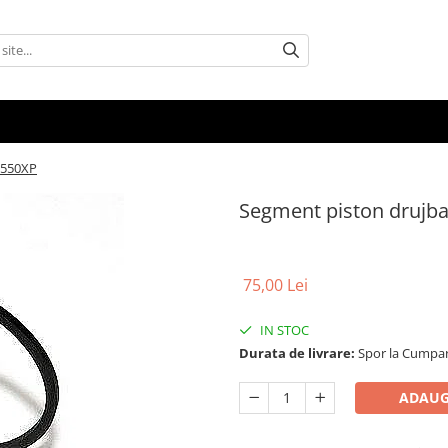
 550XP
Segment piston drujb
75,00 Lei
IN STOC
Durata de livrare:
Spor la Cumpar
ADAUG