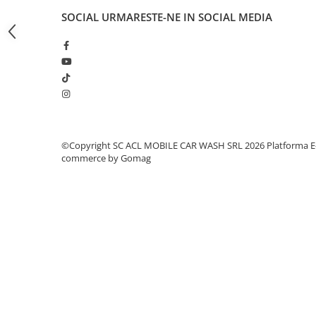
SOCIAL
URMARESTE-NE IN SOCIAL MEDIA
Amortizoare
Arc acceleratie
Arc clichet
Arc demaror
Buson rezervor
Capac ambreiaj
©Copyright SC ACL MOBILE CAR WASH SRL 2026
Platforma E
Capac cilindru
commerce by Gomag
Carburatoare
Carcasa ambreiaj
Carcasa demaror
Carter/Sasiu
Curele
Filtru aer
Garnituri