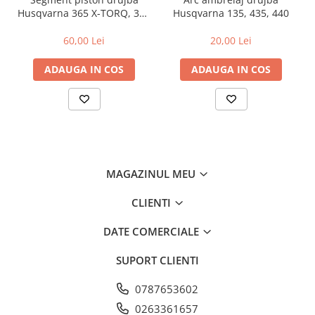
Husqvarna 365 X-TORQ, 372
Husqvarna 135, 435, 440
Amortizoare
XP X-TORQ
60,00 Lei
20,00 Lei
Arc acceleratie
Arc clichet
ADAUGA IN COS
ADAUGA IN COS
Arc demaror
Buson rezervor
Capac ambreiaj
Capac cilindru
Carburatoare
MAGAZINUL MEU
Carcasa ambreiaj
CLIENTI
Carcasa demaror
DATE COMERCIALE
Carter/Sasiu
SUPORT CLIENTI
Curele
Filtru aer
0787653602
Garnituri
0263361657