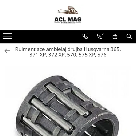
Toate Produsele
Acumulatori
1
2
Aparat gard electric
Canistre
Rulment ace ambielaj drujba Husqvarna 365,
371 XP, 372 XP, 570, 575 XP, 576
Husqvarna Construction
Motoferastrau
Kit intretinere
Motoferastrau benzina
Motoferastrau Acumulator
Accesorii Motoferastraie
Vasilina
Kituri Ascutire
Lanturi
Pila Lant