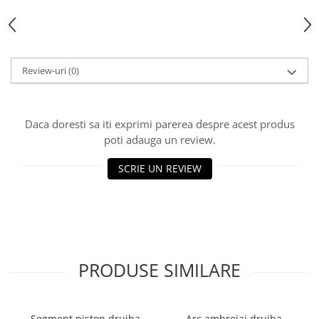
Toba Portata Aluminiu
Gheara Doborare
Maner de Pila
Review-uri
(0)
Maner Demaror
Aparat de spalat cu presiune
Generator de curent
Daca doresti sa iti exprimi parerea despre acest produs
Robot de Tuns Gazon
poti adauga un review.
Accesorii Robot de tuns gazon
SCRIE UN REVIEW
Aspiratoare
Echipamente Forestiere
Jucarii
Piese de schimb
Tambur Demaror
PRODUSE SIMILARE
Aprindere Electronica
Ambielaje
Ambreiaje
Segment piston drujba
Arc ambreiaj drujba