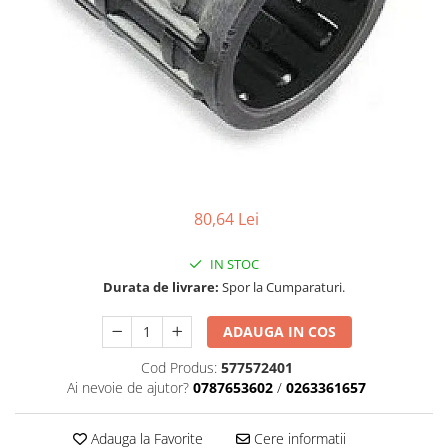
Role Lant
Sine
ULEI 2T
PACHETE SERVICE
Promotii Tik-Tok
YATO
Freza de Zapada
Motounealta
80,64 Lei
Accesorii Motocoase
Cap trimmy
IN STOC
Discuri
Durata de livrare:
Spor la Cumparaturi.
Fir trimmy
ADAUGA IN COS
Ham Motocoasa
ULEI 4T
Cod Produs:
577572401
Soluție/Detergent
Ai nevoie de ajutor?
0787653602
/
0263361657
Tractoare de grădină
TUNING
Adauga la Favorite
Cere informatii