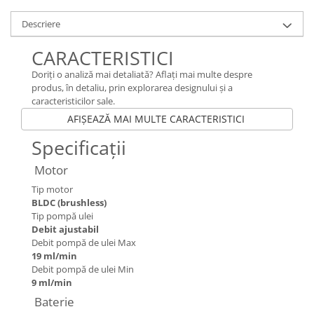
Toba Portata Aluminiu
Descriere
Gheara Doborare
CARACTERISTICI
Maner de Pila
Doriţi o analiză mai detaliată? Aflaţi mai multe despre
Maner Demaror
produs, în detaliu, prin explorarea designului şi a
Aparat de spalat cu presiune
caracteristicilor sale.
Generator de curent
AFIŞEAZĂ MAI MULTE CARACTERISTICI
Robot de Tuns Gazon
Specificaţii
Accesorii Robot de tuns gazon
Motor
Aspiratoare
Tip motor
Echipamente Forestiere
BLDC (brushless)
Jucarii
Tip pompă ulei
Piese de schimb
Debit ajustabil
Debit pompă de ulei Max
Tambur Demaror
19 ml/min
Aprindere Electronica
Debit pompă de ulei Min
9 ml/min
Ambielaje
Baterie
Ambreiaje