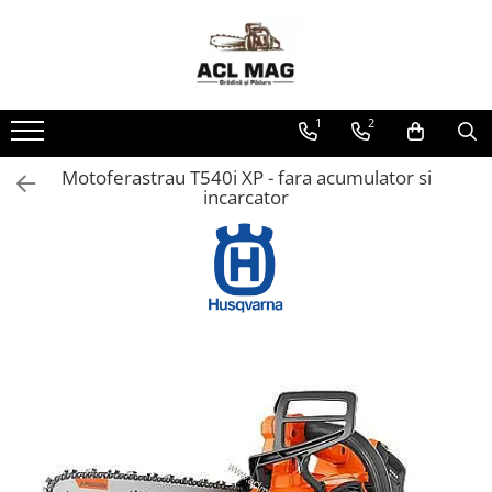
Toate Produsele
Acumulatori
1
2
Aparat gard electric
Canistre
Motoferastrau T540i XP - fara acumulator si
incarcator
Husqvarna Construction
Motoferastrau
Kit intretinere
Motoferastrau benzina
Motoferastrau Acumulator
Accesorii Motoferastraie
Vasilina
Kituri Ascutire
Lanturi
Pila Lant