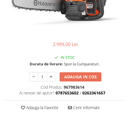
Role Lant
Sine
ULEI 2T
PACHETE SERVICE
Promotii Tik-Tok
YATO
2.999,00 Lei
Freza de Zapada
Motounealta
IN STOC
Durata de livrare:
Spor la Cumparaturi.
Accesorii Motocoase
Cap trimmy
ADAUGA IN COS
Discuri
Cod Produs:
967983614
Fir trimmy
Ai nevoie de ajutor?
0787653602
/
0263361657
Ham Motocoasa
ULEI 4T
Adauga la Favorite
Cere informatii
Soluție/Detergent
Tractoare de grădină
TUNING