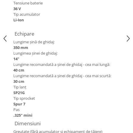
Tensiune baterie
Amortizoare
36 V
Tip acumulator
Arc acceleratie
Li-Ion
Arc clichet
Echipare
Arc demaror
Lungime şină de ghidaj:
Buson rezervor
350 mm
Lungimea şinei de ghidaj:
Capac ambreiaj
14"
Capac cilindru
Lungime recomandată a şinei de ghidaj - cea mai lungă:
40 cm
Carburatoare
Lungime recomandată a şinei de ghidaj - cea mai scurtă:
30 cm
Carcasa ambreiaj
Tip lanţ
Carcasa demaror
SP21G
Tip sprocket
Carter/Sasiu
Spur 7
Pas
Curele
.325" mini
Filtru aer
Dimensiuni
Garnituri
Greutate (fără acumulator și echipament de tăiere)