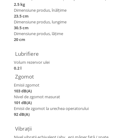
2.5 kg
Garnituri carburator
Dimensiune produs, înălţime
Gheara doborare
23.5 cm
Dimensiune produs, lungime
Intrerupator
30.5 cm
Maner frana
Dimensiune produs, lăţime
20 cm
Melc ulei
Pistoane
Lubrifiere
Pompa ulei
Volum rezervor ulei
0.2 l
Rezervor carburant
Zgomot
Rulmenti
Emisii zgomot
Tobe esapament
103 dB(A)
Nivel de zgomot masurat
Volanta
101 dB(A)
Emisii de zgomot la urechea operatorului
Produse
92 dB(A)
ROTAKT
Scarificator
Vibrații
TOTAL
Nivel vibrații echivalent (ahv , eq) mâner fată / spate