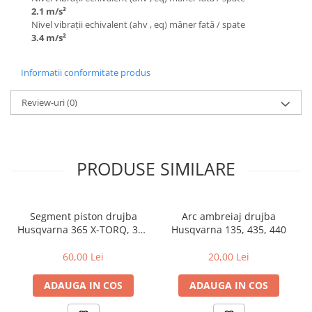
2.1 m/s²
Nivel vibrații echivalent (ahv , eq) mâner fată / spate
3.4 m/s²
Informatii conformitate produs
Review-uri
(0)
PRODUSE SIMILARE
Segment piston drujba
Arc ambreiaj drujba
Husqvarna 365 X-TORQ, 372
Husqvarna 135, 435, 440
XP X-TORQ
60,00 Lei
20,00 Lei
ADAUGA IN COS
ADAUGA IN COS