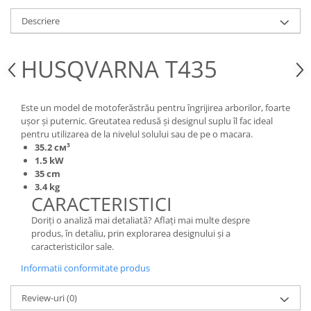
Rulmenti
Descriere
Tobe esapament
Volanta
HUSQVARNA T435
Este un model de motoferăstrău pentru îngrijirea arborilor, foarte
uşor şi puternic. Greutatea redusă şi designul suplu îl fac ideal
pentru utilizarea de la nivelul solului sau de pe o macara.
35.2 см³
1.5 kW
35 cm
3.4 kg
CARACTERISTICI
Doriţi o analiză mai detaliată? Aflaţi mai multe despre
produs, în detaliu, prin explorarea designului şi a
caracteristicilor sale.
Informatii conformitate produs
Review-uri
(0)