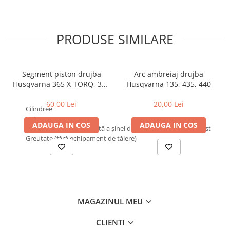
PRODUSE SIMILARE
Segment piston drujba
Arc ambreiaj drujba
Husqvarna 365 X-TORQ, 372
Husqvarna 135, 435, 440
XP X-TORQ
60,00 Lei
20,00 Lei
Cilindree
Putere
ADAUGA IN COS
ADAUGA IN COS
Dimensiune recomandată a şinei de ghidaj, min-max Longest
Greutate (fără echipament de tăiere)
MAGAZINUL MEU
CLIENTI