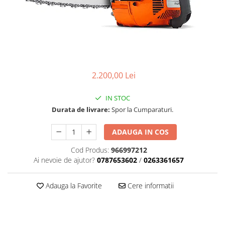
Carcasa ambreiaj
Carcasa demaror
Carter/Sasiu
Curele
Filtru aer
2.200,00 Lei
Garnituri
IN STOC
Garnituri carburator
Durata de livrare:
Spor la Cumparaturi.
Gheara doborare
ADAUGA IN COS
Intrerupator
Cod Produs:
966997212
Maner frana
Ai nevoie de ajutor?
0787653602
/
0263361657
Melc ulei
Pistoane
Adauga la Favorite
Cere informatii
Pompa ulei
Rezervor carburant