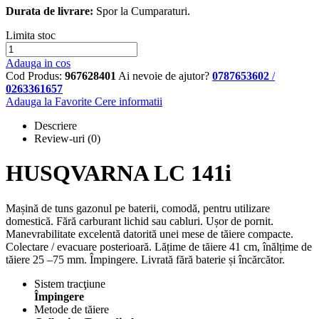
Durata de livrare:
Spor la Cumparaturi.
Limita stoc
Adauga in cos
Cod Produs:
967628401
Ai nevoie de ajutor?
0787653602
/
0263361657
Adauga la Favorite
Cere informatii
Descriere
Review-uri
(0)
HUSQVARNA LC 141i
Mașină de tuns gazonul pe baterii, comodă, pentru utilizare
domestică. Fără carburant lichid sau cabluri. Ușor de pornit.
Manevrabilitate excelentă datorită unei mese de tăiere compacte.
Colectare / evacuare posterioară. Lățime de tăiere 41 cm, înălțime de
tăiere 25 –75 mm. Împingere. Livrată fără baterie și încărcător.
Sistem tracţiune
Împingere
Metode de tăiere