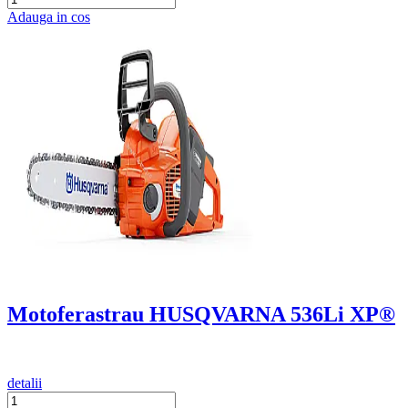
Adauga in cos
Motoferastrau HUSQVARNA 536Li XP®
detalii