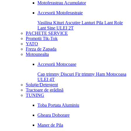
Motoferastrau Acumulator
Accesorii Motoferastraie
Vasilina
Kituri Ascutire
Lanturi
Pila Lant
Role
Lant
Sine
ULEI 2T
PACHETE SERVICE
Promotii Tik-Tok
YATO
Freza de Zapada
Motounealta
Accesorii Motocoase
Cap trimmy
Discuri
Fir trimmy
Ham Motocoasa
ULEI 4T
Soluție/Detergent
Tractoare de grădină
TUNING
Toba Portata Aluminiu
Gheara Doborare
Maner de Pila