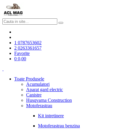
1
0787653602
2
0263361657
Favorite
0
0,00
Toate Produsele
Acumulatori
Aparat gard electric
Canistre
Husqvarna Construction
Motoferastrau
Kit intretinere
Motoferastrau benzina