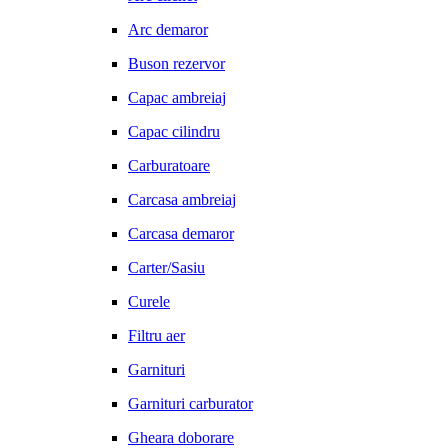
Arc demaror
Buson rezervor
Capac ambreiaj
Capac cilindru
Carburatoare
Carcasa ambreiaj
Carcasa demaror
Carter/Sasiu
Curele
Filtru aer
Garnituri
Garnituri carburator
Gheara doborare