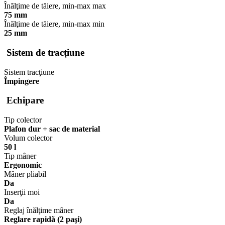
Înălţime de tăiere, min-max max
75 mm
Înălţime de tăiere, min-max min
25 mm
Sistem de tracțiune
Sistem tracţiune
Împingere
Echipare
Tip colector
Plafon dur + sac de material
Volum colector
50 l
Tip mâner
Ergonomic
Mâner pliabil
Da
Inserţii moi
Da
Reglaj înălţime mâner
Reglare rapidă (2 paşi)