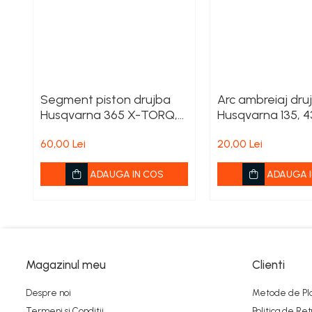
ROTAKT
Scarificator
TOTAL
Segment piston drujba
Arc ambreiaj dru
Husqvarna 365 X-TORQ,
Husqvarna 135, 4
372 XP X-TORQ
60,00 Lei
20,00 Lei
ADAUGA IN COS
ADAUGA I
Magazinul meu
Clienti
Despre noi
Metode de Pl
Termeni si Conditii
Politica de Ret