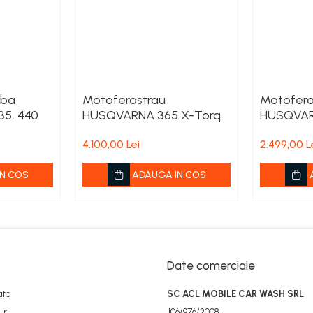
jba
Motoferastrau
Motofera
35, 440
HUSQVARNA 365 X-Torq
HUSQVARN
acumulato
4.100,00 Lei
2.499,00 L
incarcat
N COS
ADAUGA IN COS
Date comerciale
ata
SC ACL MOBILE CAR WASH SRL
ur
J06/976/2008