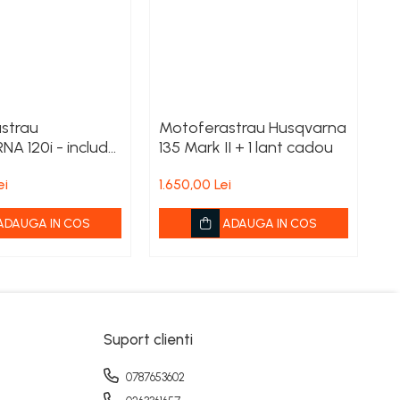
strau
Motoferastrau Husqvarna
M
A 120i - include
135 Mark II + 1 lant cadou
43
r BLI20 si
ei
1.650,00 Lei
2.
or QC80
ADAUGA IN COS
ADAUGA IN COS
Suport clienti
0787653602