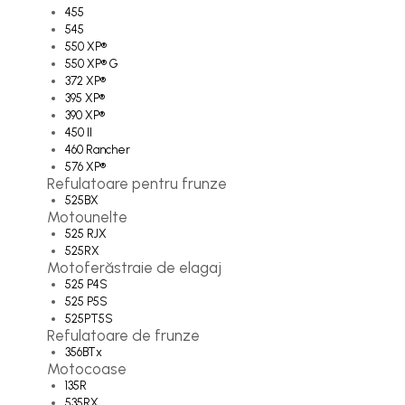
455
Ambreiaje
545
550 XP®
Amortizoare
550 XP® G
Arc acceleratie
372 XP®
395 XP®
Arc clichet
390 XP®
450 II
Arc demaror
460 Rancher
576 XP®
Buson rezervor
Refulatoare pentru frunze
Capac ambreiaj
525BX
Motounelte
Capac cilindru
525 RJX
525RX
Carburatoare
Motoferăstraie de elagaj
525 P4S
Carcasa ambreiaj
525 P5S
525PT5S
Carcasa demaror
Refulatoare de frunze
Carter/Sasiu
356BTx
Motocoase
Curele
135R
535RX