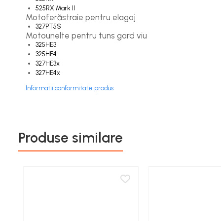
Filtru aer
525RX Mark II
Motoferăstraie pentru elagaj
Garnituri
327PT5S
Motounelte pentru tuns gard viu
Garnituri carburator
325HE3
Gheara doborare
325HE4
327HE3x
Intrerupator
327HE4x
Maner frana
Informatii conformitate produs
Melc ulei
Pistoane
Pompa ulei
Produse similare
Rezervor carburant
Rulmenti
Tobe esapament
Volanta
Produse