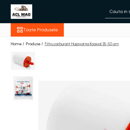
Toate Produsele
Toate Produsele
Acumulatori
Aparat gard electric
Home /
Produse /
Filtru carburant Husqvarna Koaxial 35-50 qm
Canistre
Husqvarna Construction
Motoferastrau
Kit intretinere
Motoferastrau benzina
Motoferastrau Acumulator
Accesorii Motoferastraie
Vasilina
Kituri Ascutire
Lanturi
Pila Lant