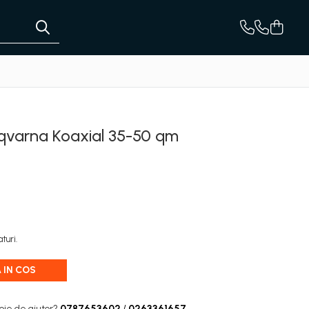
sqvarna Koaxial 35-50 qm
turi.
 IN COS
oie de ajutor?
0787653602
/
0263361657