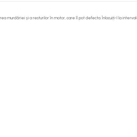
ea murdăriei și a resturilor în motor, care îl pot defecta. Înlocuiți-l la int