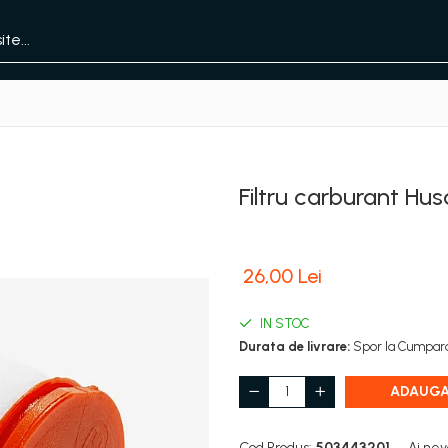
Filtru carburant Hu
26,00 Lei
IN STOC
Durata de livrare:
Spor la Cumpara
ADAUGA
Cod Produs:
503443201
Ai nev