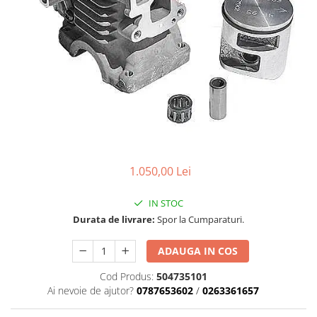
Carcasa ambreiaj
Carcasa demaror
Carter/Sasiu
Curele
Filtru aer
Garnituri
Garnituri carburator
Gheara doborare
1.050,00 Lei
Intrerupator
IN STOC
Maner frana
Durata de livrare:
Spor la Cumparaturi.
Melc ulei
ADAUGA IN COS
Pistoane
Cod Produs:
504735101
Pompa ulei
Ai nevoie de ajutor?
0787653602
/
0263361657
Rezervor carburant