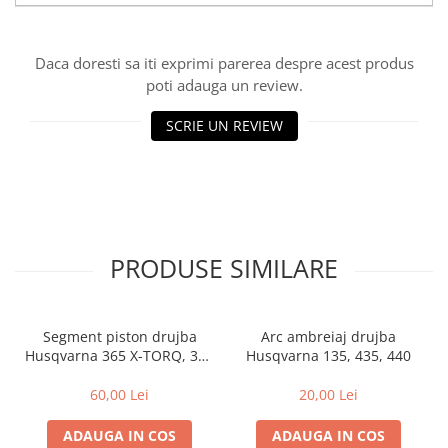
Rulmenti
Tobe esapament
Daca doresti sa iti exprimi parerea despre acest produs
Volanta
poti adauga un review.
SCRIE UN REVIEW
PRODUSE SIMILARE
Segment piston drujba
Arc ambreiaj drujba
Husqvarna 365 X-TORQ, 372
Husqvarna 135, 435, 440
XP X-TORQ
60,00 Lei
20,00 Lei
ADAUGA IN COS
ADAUGA IN COS