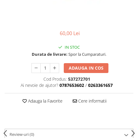
Carcasa ambreiaj
Carcasa demaror
Carter/Sasiu
60,00 Lei
Curele
Filtru aer
IN STOC
Garnituri
Durata de livrare:
Spor la Cumparaturi.
Garnituri carburator
ADAUGA IN COS
Gheara doborare
Cod Produs:
537272701
Intrerupator
Ai nevoie de ajutor?
0787653602
/
0263361657
Maner frana
Adauga la Favorite
Cere informatii
Melc ulei
Pistoane
Pompa ulei
Rezervor carburant
Review-uri
(0)