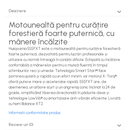
Rezervor carburant
Descriere
Rulmenti
Motounealtă pentru curățire
Tobe esapament
forestieră foarte puternică, cu
Volanta
mânere încălzite
Husqvarna 555FXT este o motounealtă pentru curățire forestieră
foarte puternică, dezvoltată pentru lucrări profesionale și
utilizare cu normă întreagă în condiții dificile. Echipată cu încălzire
confortabilă a mânerelor pentru o muncă fluentă în timpul
schimburilor reci și umede. Tehnologia Smart Start® face
pornirea ușoară și rapidă cu un efort minim, iar motorul X-Torq®
oferă putere mare și accelerație rapidă. 555FXT are, de
asemenea, un arbore scurt și un angrenaj conic înclinat la 24 de
grade, simplificând tăierea direcțională în pădurile dese și
tehnologie LowVib® cu amortizoare anti-vibrații eficiente. Livrată
cu ham Balance XT2.
Informatii conformitate produs
Review-uri
(0)