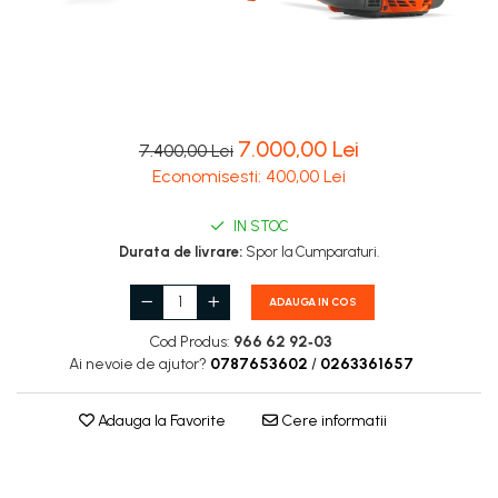
Carburatoare
Carcasa ambreiaj
Carcasa demaror
Carter/Sasiu
7.000,00 Lei
7.400,00 Lei
Curele
Economisesti:
400,00
Lei
Filtru aer
IN STOC
Garnituri
Durata de livrare:
Spor la Cumparaturi.
Garnituri carburator
ADAUGA IN COS
Gheara doborare
Cod Produs:
966 62 92‑03
Intrerupator
Ai nevoie de ajutor?
0787653602
/
0263361657
Maner frana
Melc ulei
Adauga la Favorite
Cere informatii
Pistoane
Pompa ulei