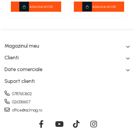
ADAUGA IN COS
ADAUGA IN COS
Magazinul meu
Clienti
Date comerciale
Suport clienti
0787653602
0263361657
office@aclmag.ro