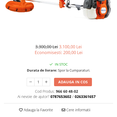
Role Lant
Sine
ULEI 2T
PACHETE SERVICE
Promotii Tik-Tok
YATO
Freza de Zapada
3.300,00 Lei
3.100,00 Lei
Motounealta
Economisesti:
200,00
Lei
Accesorii Motocoase
IN STOC
Cap trimmy
Durata de livrare:
Spor la Cumparaturi.
Discuri
Fir trimmy
ADAUGA IN COS
Ham Motocoasa
Cod Produs:
966 60 48‑02
ULEI 4T
Ai nevoie de ajutor?
0787653602
/
0263361657
Soluție/Detergent
Tractoare de grădină
Adauga la Favorite
Cere informatii
TUNING