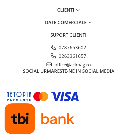
Garnituri carburator
CLIENTI
Gheara doborare
DATE COMERCIALE
Intrerupator
Maner frana
SUPORT CLIENTI
Melc ulei
0787653602
Pistoane
0263361657
Pompa ulei
office@aclmag.ro
SOCIAL
URMARESTE-NE IN SOCIAL MEDIA
Rezervor carburant
Rulmenti
Tobe esapament
Volanta
Produse
ROTAKT
Scarificator
TOTAL