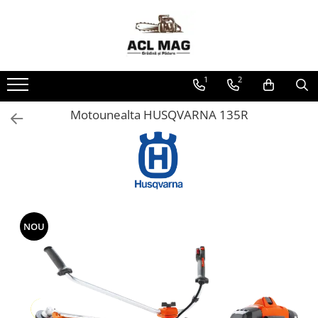
Toate Produsele
Acumulatori
1
2
Aparat gard electric
Canistre
Motounealta HUSQVARNA 135R
Husqvarna Construction
Motoferastrau
Kit intretinere
Motoferastrau benzina
Motoferastrau Acumulator
NOU
Accesorii Motoferastraie
Vasilina
Kituri Ascutire
Lanturi
Pila Lant