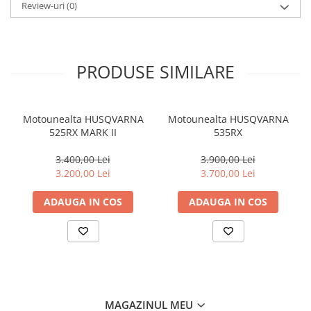
Review-uri
(0)
Amortizoare
Arc acceleratie
Arc clichet
PRODUSE SIMILARE
Arc demaror
Buson rezervor
Motounealta HUSQVARNA
Motounealta HUSQVARNA
Capac ambreiaj
525RX MARK II
535RX
Capac cilindru
3.400,00 Lei
3.900,00 Lei
Carburatoare
3.200,00 Lei
3.700,00 Lei
Carcasa ambreiaj
ADAUGA IN COS
ADAUGA IN COS
Carcasa demaror
Carter/Sasiu
Curele
Filtru aer
Garnituri
MAGAZINUL MEU