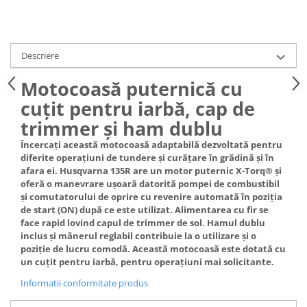
Toba Portata Aluminiu
Gheara Doborare
Maner de Pila
Descriere
Maner Demaror
Motocoasă puternică cu
Aparat de spalat cu presiune
cuțit pentru iarbă, cap de
Generator de curent
trimmer și ham dublu
Robot de Tuns Gazon
Încercați această motocoasă adaptabilă dezvoltată pentru
Accesorii Robot de tuns gazon
diferite operațiuni de tundere și curățare în grădină și în
Aspiratoare
afara ei. Husqvarna 135R are un motor puternic X-Torq® și
oferă o manevrare ușoară datorită pompei de combustibil
Echipamente Forestiere
și comutatorului de oprire cu revenire automată în poziția
Jucarii
de start (ON) după ce este utilizat. Alimentarea cu fir se
face rapid lovind capul de trimmer de sol. Hamul dublu
Piese de schimb
inclus și mânerul reglabil contribuie la o utilizare și o
Tambur Demaror
poziție de lucru comodă. Această motocoasă este dotată cu
un cuțit pentru iarbă, pentru operațiuni mai solicitante.
Aprindere Electronica
Informatii conformitate produs
Ambielaje
Ambreiaje