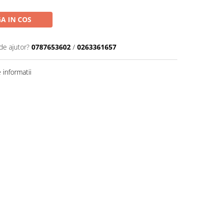
A IN COS
de ajutor?
0787653602
/
0263361657
informatii