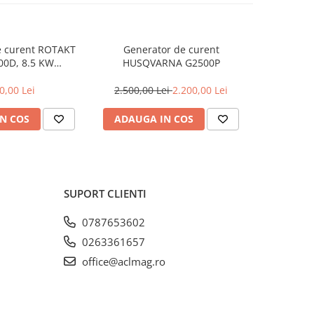
e curent ROTAKT
Generator de curent
Gener
0D, 8.5 KW
HUSQVARNA G2500P
HUSQ
 AUTOMATIZARE -
ATS)
0,00 Lei
2.500,00 Lei
2.200,00 Lei
2.700,0
N COS
ADAUGA IN COS
ADAUG
SUPORT CLIENTI
0787653602
0263361657
office@aclmag.ro