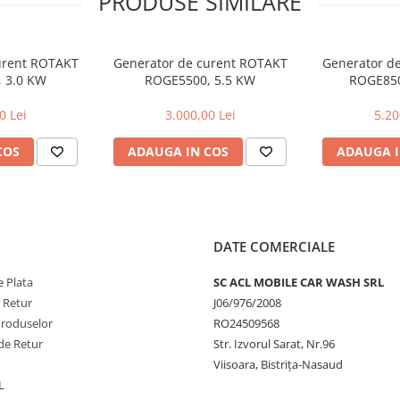
PRODUSE SIMILARE
urent ROTAKT
Generator de curent ROTAKT
Generator d
 3.0 KW
ROGE5500, 5.5 KW
ROGE850
(COMPATIBIL
0 Lei
3.000,00 Lei
5.20
COS
ADAUGA IN COS
ADAUGA I
DATE COMERCIALE
 Plata
SC ACL MOBILE CAR WASH SRL
e Retur
J06/976/2008
Produselor
RO24509568
de Retur
Str. Izvorul Sarat, Nr.96
Viisoara, Bistrița-Nasaud
L