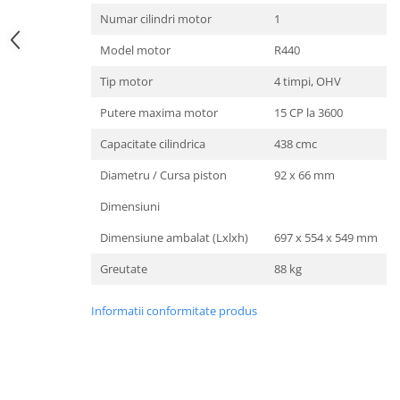
Numar cilindri motor
1
Amortizoare
Model motor
R440
Arc acceleratie
Tip motor
4 timpi, OHV
Arc clichet
Arc demaror
Putere maxima motor
15 CP la 3600
Buson rezervor
Capacitate cilindrica
438 cmc
Capac ambreiaj
Diametru / Cursa piston
92 x 66 mm
Capac cilindru
Dimensiuni
Carburatoare
Dimensiune ambalat (Lxlxh)
697 x 554 x 549 mm
Carcasa ambreiaj
Greutate
88 kg
Carcasa demaror
Carter/Sasiu
Informatii conformitate produs
Curele
Filtru aer
Garnituri