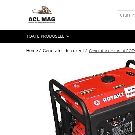
Toate Produsele
Acumulatori
TOATE PRODUSELE
Aparat gard electric
Canistre
Home /
Generator de curent /
Generator de curent ROT
Husqvarna Construction
Motoferastrau
Kit intretinere
Motoferastrau benzina
Motoferastrau Acumulator
Accesorii Motoferastraie
Vasilina
Kituri Ascutire
Lanturi
Pila Lant