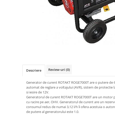
Role Lant
Sine
ULEI 2T
PACHETE SERVICE
Promotii Tik-Tok
YATO
Freza de Zapada
Motounealta
Accesorii Motocoase
Cap trimmy
Review-uri
(0)
Descriere
Discuri
Fir trimmy
Generator de curent ROTAKT ROGE7000T are o putere de 6.8
Ham Motocoasa
automat de reglare a voltajului (AVR), sistem de protectie l
si iesire de 12V.
ULEI 4T
Generatorul de curent ROTAKT
ROGE7000T
are un motor p
Soluție/Detergent
cu racire pe aer, OHV. Generatorul de curent are un rezervor
Tractoare de grădină
consumul redus de numai 3,12 l/h îi ofera acestuia o auton
de putere al generatorului este 1.0.
TUNING