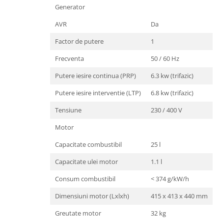
Generator
Toba Portata Aluminiu
Gheara Doborare
AVR
Da
Maner de Pila
Factor de putere
1
Maner Demaror
Frecventa
50 / 60 Hz
Aparat de spalat cu presiune
Putere iesire continua (PRP)
6.3 kw (trifazic)
Generator de curent
Putere iesire interventie (LTP)
6.8 kw (trifazic)
Robot de Tuns Gazon
Accesorii Robot de tuns gazon
Tensiune
230 / 400 V
Aspiratoare
Motor
Echipamente Forestiere
Capacitate combustibil
25 l
Jucarii
Piese de schimb
Capacitate ulei motor
1.1 l
Tambur Demaror
Consum combustibil
< 374 g/kW/h
Aprindere Electronica
Dimensiuni motor (Lxlxh)
415 x 413 x 440 mm
Ambielaje
Greutate motor
32 kg
Ambreiaje