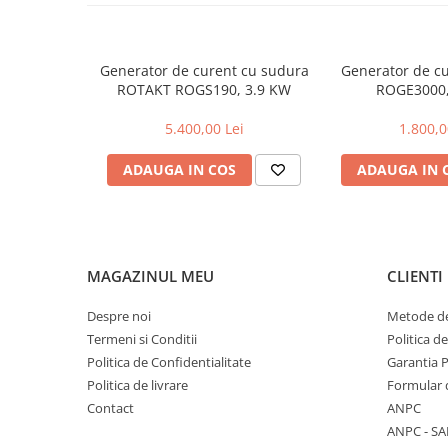
Garnituri carburator
Gheara doborare
Generator de curent cu sudura
Generator de c
Intrerupator
ROTAKT ROGS190, 3.9 KW
ROGE3000,
Maner frana
5.400,00 Lei
1.800,0
Melc ulei
ADAUGA IN COS
ADAUGA IN 
Pistoane
Pompa ulei
Rezervor carburant
Rulmenti
MAGAZINUL MEU
CLIENTI
Tobe esapament
Despre noi
Metode de
Volanta
Termeni si Conditii
Politica d
Produse
Politica de Confidentialitate
Garantia 
ROTAKT
Politica de livrare
Formular 
Contact
ANPC
Scarificator
ANPC - SA
TOTAL