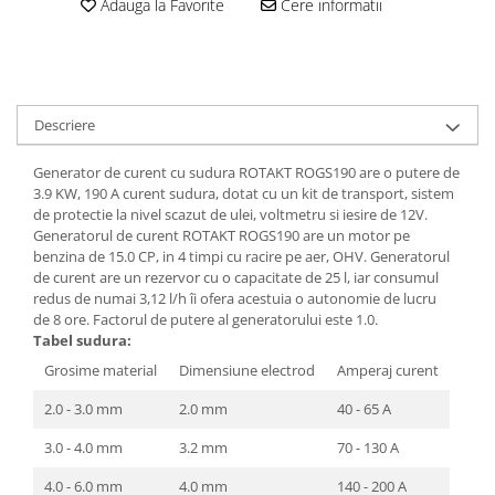
Adauga la Favorite
Cere informatii
Rulmenti
Tobe esapament
Volanta
Descriere
Generator de curent cu sudura ROTAKT ROGS190 are o putere de
3.9 KW, 190 A curent sudura, dotat cu un kit de transport, sistem
de protectie la nivel scazut de ulei, voltmetru si iesire de 12V.
Generatorul de curent ROTAKT ROGS190 are un motor pe
benzina de 15.0 CP, in 4 timpi cu racire pe aer, OHV. Generatorul
de curent are un rezervor cu o capacitate de 25 l, iar consumul
redus de numai 3,12 l/h îi ofera acestuia o autonomie de lucru
de 8 ore. Factorul de putere al generatorului este 1.0.
Tabel sudura:
Grosime material
Dimensiune electrod
Amperaj curent
2.0 - 3.0 mm
2.0 mm
40 - 65 A
3.0 - 4.0 mm
3.2 mm
70 - 130 A
4.0 - 6.0 mm
4.0 mm
140 - 200 A