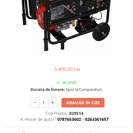
Carcasa ambreiaj
Carcasa demaror
Carter/Sasiu
Curele
Filtru aer
Garnituri
Garnituri carburator
5.400,00 Lei
Gheara doborare
Intrerupator
IN STOC
Maner frana
Durata de livrare:
Spor la Cumparaturi.
Melc ulei
ADAUGA IN COS
Pistoane
Cod Produs:
029514
Pompa ulei
Ai nevoie de ajutor?
0787653602
/
0263361657
Rezervor carburant