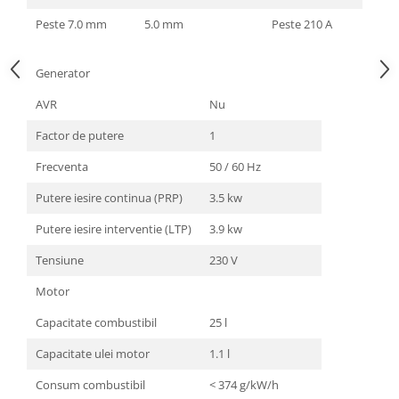
Peste 7.0 mm
5.0 mm
Peste 210 A
Generator
AVR
Nu
Factor de putere
1
Frecventa
50 / 60 Hz
Putere iesire continua (PRP)
3.5 kw
Putere iesire interventie (LTP)
3.9 kw
Tensiune
230 V
Motor
Capacitate combustibil
25 l
Capacitate ulei motor
1.1 l
Consum combustibil
< 374 g/kW/h