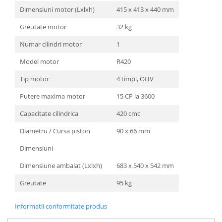
Dimensiuni motor (Lxlxh)
415 x 413 x 440 mm
Greutate motor
32 kg
Numar cilindri motor
1
Model motor
R420
Tip motor
4 timpi, OHV
Putere maxima motor
15 CP la 3600
Capacitate cilindrica
420 cmc
Diametru / Cursa piston
90 x 66 mm
Dimensiuni
Dimensiune ambalat (Lxlxh)
683 x 540 x 542 mm
Greutate
95 kg
Informatii conformitate produs