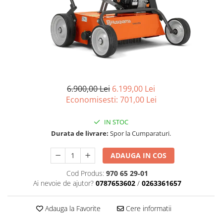
Carcasa ambreiaj
Carcasa demaror
Carter/Sasiu
Curele
Filtru aer
Garnituri
6.900,00 Lei
6.199,00 Lei
Economisesti:
701,00
Lei
Garnituri carburator
Gheara doborare
IN STOC
Intrerupator
Durata de livrare:
Spor la Cumparaturi.
Maner frana
ADAUGA IN COS
Melc ulei
Cod Produs:
970 65 29‑01
Pistoane
Ai nevoie de ajutor?
0787653602
/
0263361657
Pompa ulei
Adauga la Favorite
Cere informatii
Rezervor carburant