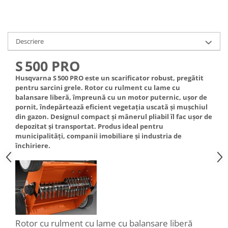
Rulmenti
Tobe esapament
Volanta
Descriere
S 500 PRO
Husqvarna S 500 PRO este un scarificator robust, pregătit
pentru sarcini grele. Rotor cu rulment cu lame cu
balansare liberă, împreună cu un motor puternic, ușor de
pornit, îndepărtează eficient vegetația uscată și mușchiul
din gazon. Designul compact și mânerul pliabil îl fac ușor de
depozitat și transportat. Produs ideal pentru
municipalități, companii imobiliare și industria de
închiriere.
Rotor cu rulment cu lame cu balansare liberă