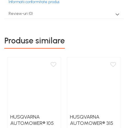
Informatii conformitate produs
Rezervor carburant
Review-uri
(0)
Rulmenti
Tobe esapament
Volanta
Produse similare
HUSQVARNA
HUSQVARNA
AUTOMOWER® 105
AUTOMOWER® 315