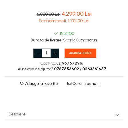
Carburatoare
4.299,00 Lei
Carcasa ambreiaj
6.000,00 Lei
Economisesti:
1.701,00
Lei
Carcasa demaror
Carter/Sasiu
IN STOC
Durata de livrare:
Spor la Cumparaturi.
Curele
Filtru aer
ADAUGA IN COS
Garnituri
Cod Produs:
967672916
Ai nevoie de ajutor?
0787653602
/
0263361657
Garnituri carburator
Gheara doborare
Adauga la Favorite
Cere informatii
Intrerupator
Maner frana
Melc ulei
Descriere
Pistoane
Pompa ulei