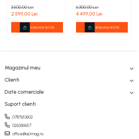
3.500,00 Lei
6.300,00 Lei
2.599,00 Lei
4.499,00 Lei
ADAUGA IN COS
ADAUGA IN COS
Magazinul meu
Clienti
Date comerciale
Suport clienti
0787653602
0263361657
office@aclmag.ro