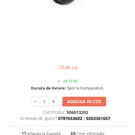
Carcasa ambreiaj
Carcasa demaror
Carter/Sasiu
Curele
Filtru aer
Garnituri
Garnituri carburator
70,00 Lei
Gheara doborare
Intrerupator
IN STOC
Durata de livrare:
Spor la Cumparaturi.
Maner frana
Melc ulei
ADAUGA IN COS
Pistoane
Cod Produs:
506013202
Ai nevoie de ajutor?
0787653602
/
0263361657
Pompa ulei
Rezervor carburant
Adauga la Favorite
Cere informatii