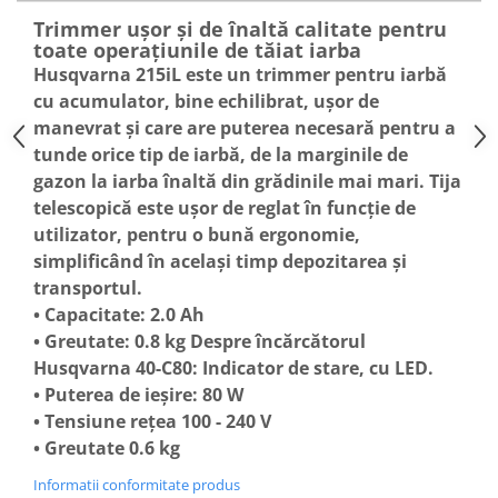
Rulmenti
Trimmer ușor și de înaltă calitate pentru
Tobe esapament
toate operațiunile de tăiat iarba
Husqvarna 215iL este un trimmer pentru iarbă
Volanta
cu acumulator, bine echilibrat, ușor de
manevrat și care are puterea necesară pentru a
tunde orice tip de iarbă, de la marginile de
gazon la iarba înaltă din grădinile mai mari. Tija
telescopică este ușor de reglat în funcție de
utilizator, pentru o bună ergonomie,
simplificând în același timp depozitarea și
transportul.
• Capacitate: 2.0 Ah
• Greutate: 0.8 kg Despre încărcătorul
Husqvarna 40-C80: Indicator de stare, cu LED.
• Puterea de ieșire: 80 W
• Tensiune rețea 100 - 240 V
• Greutate 0.6 kg
Informatii conformitate produs