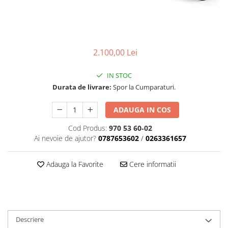
Carcasa ambreiaj
Carcasa demaror
Carter/Sasiu
2.100,00 Lei
Curele
Filtru aer
IN STOC
Durata de livrare:
Spor la Cumparaturi.
Garnituri
Garnituri carburator
ADAUGA IN COS
Gheara doborare
Cod Produs:
970 53 60‑02
Intrerupator
Ai nevoie de ajutor?
0787653602
/
0263361657
Maner frana
Adauga la Favorite
Cere informatii
Melc ulei
Pistoane
Pompa ulei
Rezervor carburant
Descriere