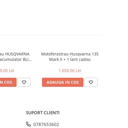
rau HUSQVARNA
Motoferastrau Husqvarna 135
Motoferast
 acumulator BLI20
Mark II + 1 lant cadou
+2l
rcator QC80
9,00 Lei
1.650,00 Lei
2
N COS
ADAUGA IN COS
ADAUG
SUPORT CLIENTI
0787653602