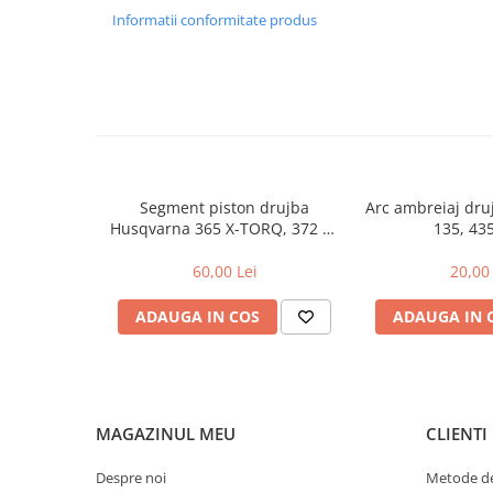
Toba Portata Aluminiu
Informatii conformitate produs
Gheara Doborare
Maner de Pila
Maner Demaror
Aparat de spalat cu presiune
Generator de curent
Segment piston drujba
Arc ambreiaj dr
Robot de Tuns Gazon
Husqvarna 365 X-TORQ, 372 XP
135, 43
Accesorii Robot de tuns gazon
X-TORQ
60,00 Lei
20,00 
Aspiratoare
Echipamente Forestiere
ADAUGA IN COS
ADAUGA IN 
Jucarii
Piese de schimb
Tambur Demaror
Aprindere Electronica
MAGAZINUL MEU
CLIENTI
Ambielaje
Despre noi
Metode de
Ambreiaje