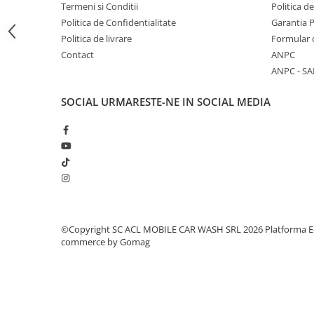
Termeni si Conditii
Politica d
Amortizoare
Politica de Confidentialitate
Garantia 
Politica de livrare
Formular 
Arc acceleratie
Contact
ANPC
Arc clichet
ANPC - SA
Arc demaror
SOCIAL
URMARESTE-NE IN SOCIAL MEDIA
Buson rezervor
Capac ambreiaj
Capac cilindru
Carburatoare
Carcasa ambreiaj
Carcasa demaror
©Copyright SC ACL MOBILE CAR WASH SRL 2026
Platforma E
Carter/Sasiu
commerce by Gomag
Curele
Filtru aer
Garnituri