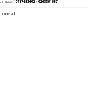
de ajutor?
0787653602
/
0263361657
informatii