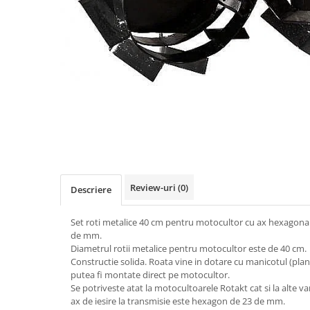
Role Lant
Sine
ULEI 2T
PACHETE SERVICE
Promotii Tik-Tok
YATO
Freza de Zapada
Motounealta
Accesorii Motocoase
Cap trimmy
Review-uri
(0)
Descriere
Discuri
Fir trimmy
Set roti metalice 40 cm pentru motocultor cu ax hexagonal
Ham Motocoasa
de mm.
Diametrul rotii metalice pentru motocultor este de 40 cm.
ULEI 4T
Constructie solida. Roata vine in dotare cu manicotul (pla
Soluție/Detergent
putea fi montate direct pe motocultor.
Tractoare de grădină
Se potriveste atat la motocultoarele Rotakt cat si la alte v
ax de iesire la transmisie este hexagon de 23 de mm.
TUNING