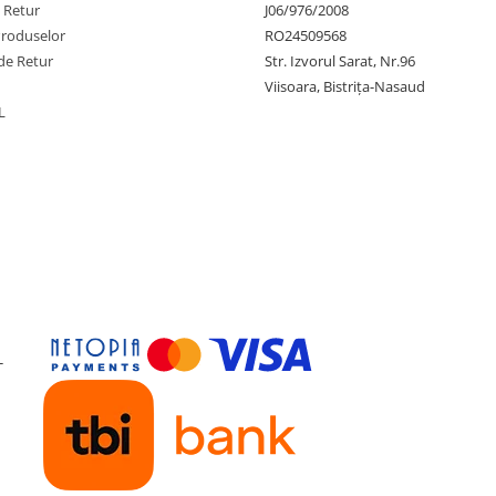
e Retur
J06/976/2008
Produselor
RO24509568
de Retur
Str. Izvorul Sarat, Nr.96
Viisoara, Bistrița-Nasaud
L
-