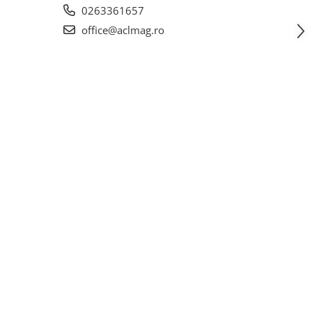
0263361657
office@aclmag.ro