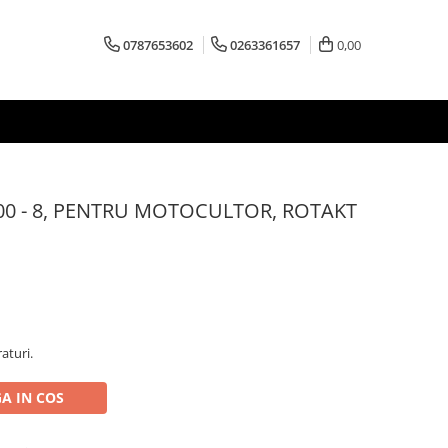
0787653602
0263361657
0,00
4.00 - 8, PENTRU MOTOCULTOR, ROTAKT
aturi.
A IN COS