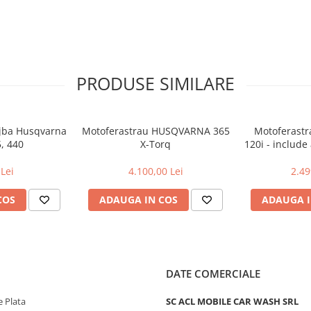
PRODUSE SIMILARE
ujba Husqvarna
Motoferastrau HUSQVARNA 365
Motoferast
5, 440
X-Torq
120i - include
si inca
Lei
4.100,00 Lei
2.49
COS
ADAUGA IN COS
ADAUGA I
DATE COMERCIALE
 Plata
SC ACL MOBILE CAR WASH SRL