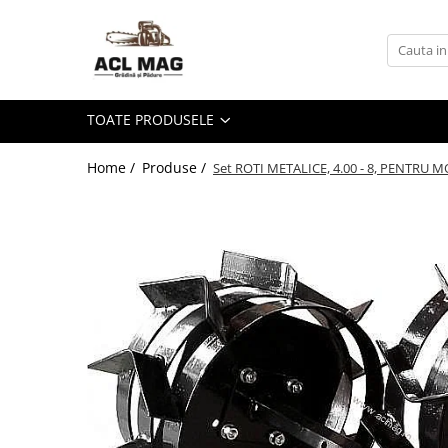
Toate Produsele
Acumulatori
TOATE PRODUSELE
Aparat gard electric
Canistre
Home /
Produse /
Set ROTI METALICE, 4.00 - 8, PENTRU
Husqvarna Construction
Motoferastrau
Kit intretinere
Motoferastrau benzina
Motoferastrau Acumulator
Accesorii Motoferastraie
Vasilina
Kituri Ascutire
Lanturi
Pila Lant