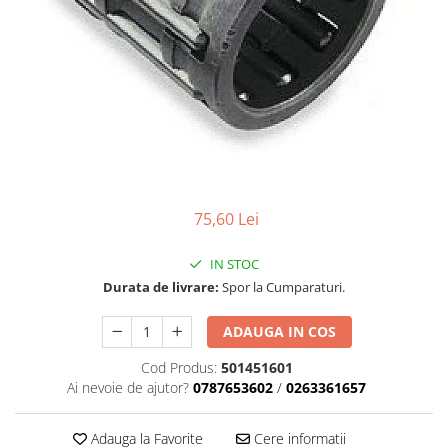
Carcasa ambreiaj
Carcasa demaror
Carter/Sasiu
Curele
Filtru aer
Garnituri
Garnituri carburator
75,60 Lei
Gheara doborare
IN STOC
Intrerupator
Durata de livrare:
Spor la Cumparaturi.
Maner frana
Melc ulei
ADAUGA IN COS
Pistoane
Cod Produs:
501451601
Ai nevoie de ajutor?
0787653602
/
0263361657
Pompa ulei
Rezervor carburant
Adauga la Favorite
Cere informatii