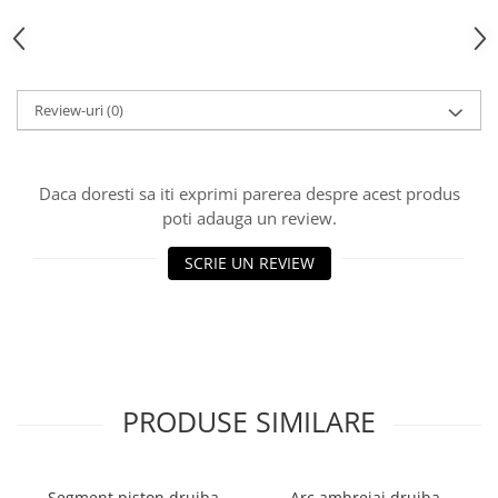
Rulmenti
Tobe esapament
Volanta
Review-uri
(0)
Daca doresti sa iti exprimi parerea despre acest produs
poti adauga un review.
SCRIE UN REVIEW
PRODUSE SIMILARE
Segment piston drujba
Arc ambreiaj drujba