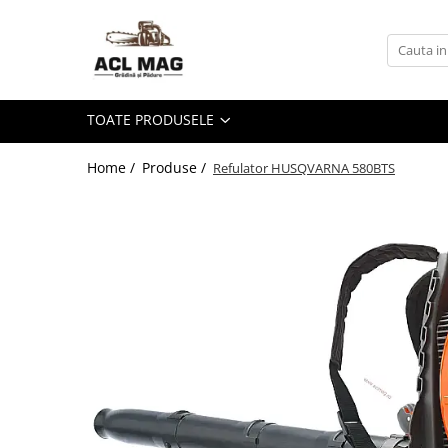
Toate Produsele
Acumulatori
TOATE PRODUSELE
Aparat gard electric
Canistre
Home /
Produse /
Refulator HUSQVARNA 580BTS
Husqvarna Construction
Motoferastrau
Kit intretinere
Motoferastrau benzina
Motoferastrau Acumulator
Accesorii Motoferastraie
Vasilina
Kituri Ascutire
Lanturi
Pila Lant