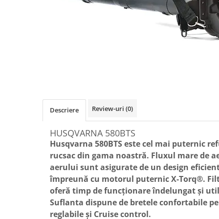
Role Lant
Sine
ULEI 2T
PACHETE SERVICE
Promotii Tik-Tok
YATO
Freza de Zapada
Motounealta
Review-uri
(0)
Accesorii Motocoase
Descriere
Cap trimmy
HUSQVARNA 580BTS
Discuri
Husqvarna 580BTS este cel mai puternic refu
Fir trimmy
rucsac din gama noastră. Fluxul mare de aer
Ham Motocoasa
aerului sunt asigurate de un design eficient
ULEI 4T
împreună cu motorul puternic X-Torq®. Filt
Soluție/Detergent
oferă timp de funcționare îndelungat și utili
Tractoare de grădină
Suflanta dispune de bretele confortabile 
reglabile și Cruise control.
TUNING