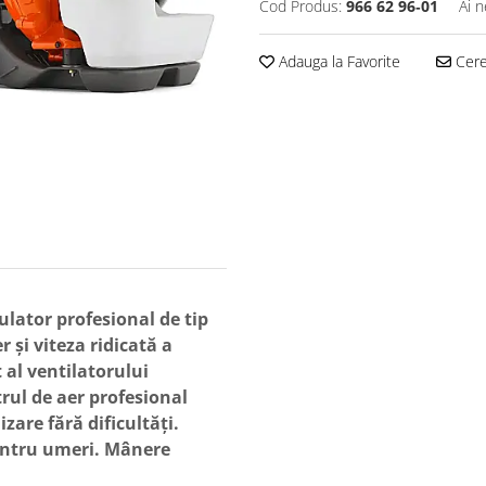
Cod Produs:
966 62 96‑01
Ai n
Adauga la Favorite
Cere 
lator profesional de tip
 și viteza ridicată a
 al ventilatorului
rul de aer profesional
zare fără dificultăți.
pentru umeri. Mânere