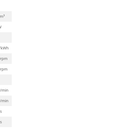
cm³
W
g/kWh
 rpm
 rpm
³/min
³/min
s
s