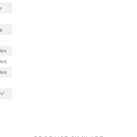
s
kg
B(A)
B(A)
B(A)
/s²