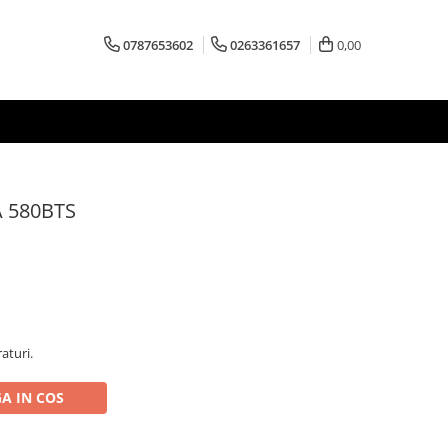
0787653602
0263361657
0,00
 580BTS
aturi.
A IN COS