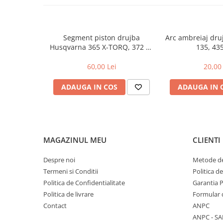
Garnituri carburator
Gheara doborare
Segment piston drujba
Arc ambreiaj dr
Intrerupator
Husqvarna 365 X-TORQ, 372 XP
135, 43
Maner frana
X-TORQ
60,00 Lei
20,00 
Melc ulei
Pistoane
ADAUGA IN COS
ADAUGA IN 
Pompa ulei
Rezervor carburant
Rulmenti
MAGAZINUL MEU
CLIENTI
Tobe esapament
Despre noi
Metode de
Volanta
Termeni si Conditii
Politica d
Produse
Politica de Confidentialitate
Garantia 
ROTAKT
Politica de livrare
Formular 
Scarificator
Contact
ANPC
TOTAL
ANPC - SA