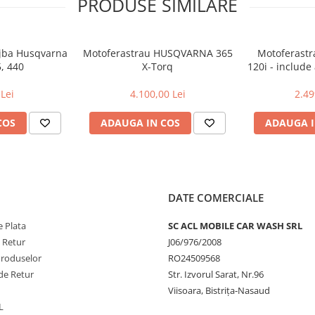
PRODUSE SIMILARE
ujba Husqvarna
Motoferastrau HUSQVARNA 365
Motoferast
5, 440
X-Torq
120i - include
si inca
Lei
4.100,00 Lei
2.49
COS
ADAUGA IN COS
ADAUGA I
DATE COMERCIALE
 Plata
SC ACL MOBILE CAR WASH SRL
e Retur
J06/976/2008
Produselor
RO24509568
de Retur
Str. Izvorul Sarat, Nr.96
Viisoara, Bistrița-Nasaud
L