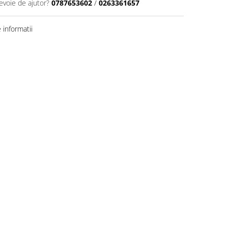
evoie de ajutor?
0787653602
/
0263361657
informatii