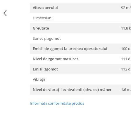
Viteza aerului
92 m/
Amortizoare
Arc acceleratie
Dimensiuni
Arc clichet
Greutate
11,8 
Arc demaror
Sunet și zgomot
Buson rezervor
Emisii de zgomot la urechea operatorului
100 d
Capac ambreiaj
Nivel de zgomot masurat
111 d
Capac cilindru
Emisii zgomot
112 d
Carburatoare
Vibrații
Carcasa ambreiaj
Nivel de vibraţii echivalentl (ahv, eq) mâner
1,6 m
Carcasa demaror
Carter/Sasiu
Informatii conformitate produs
Curele
Filtru aer
Garnituri