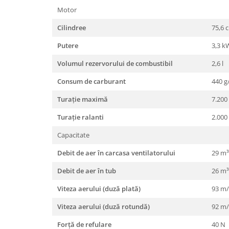
Toba Portata Aluminiu
Motor
Gheara Doborare
Cilindree
75,6 
Maner de Pila
Putere
3,3 k
Maner Demaror
Volumul rezervorului de combustibil
2,6 l
Aparat de spalat cu presiune
Consum de carburant
440 
Generator de curent
Robot de Tuns Gazon
Turaţie maximă
7.200
Accesorii Robot de tuns gazon
Turaţie ralanti
2.000
Aspiratoare
Capacitate
Echipamente Forestiere
Debit de aer în carcasa ventilatorului
29 m
Jucarii
Piese de schimb
Debit de aer în tub
26 m
Tambur Demaror
Viteza aerului (duză plată)
93 m/
Aprindere Electronica
Viteza aerului (duză rotundă)
92 m/
Ambielaje
Forță de refulare
40 N
Ambreiaje