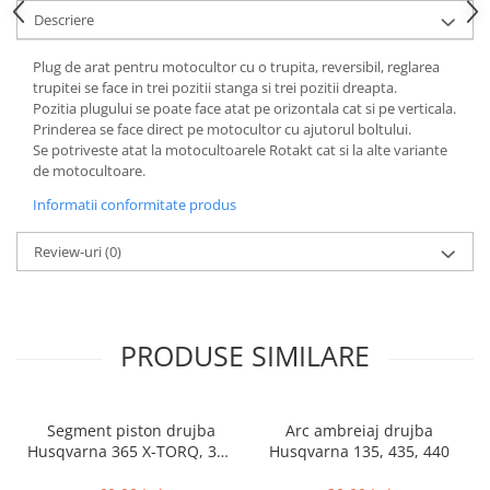
Rulmenti
Descriere
Tobe esapament
Plug de arat pentru motocultor cu o trupita, reversibil, reglarea
Volanta
trupitei se face in trei pozitii stanga si trei pozitii dreapta.
Pozitia plugului se poate face atat pe orizontala cat si pe verticala.
Prinderea se face direct pe motocultor cu ajutorul boltului.
Se potriveste atat la motocultoarele Rotakt cat si la alte variante
de motocultoare.
Informatii conformitate produs
Review-uri
(0)
PRODUSE SIMILARE
Segment piston drujba
Arc ambreiaj drujba
Husqvarna 365 X-TORQ, 372
Husqvarna 135, 435, 440
XP X-TORQ