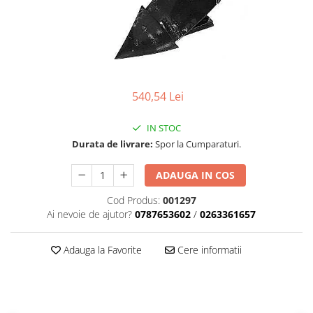
Carcasa ambreiaj
Carcasa demaror
Carter/Sasiu
Curele
540,54 Lei
Filtru aer
Garnituri
IN STOC
Durata de livrare:
Spor la Cumparaturi.
Garnituri carburator
Gheara doborare
ADAUGA IN COS
Intrerupator
Cod Produs:
001297
Maner frana
Ai nevoie de ajutor?
0787653602
/
0263361657
Melc ulei
Adauga la Favorite
Cere informatii
Pistoane
Pompa ulei
Rezervor carburant