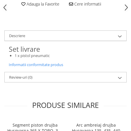
Rulmenti
Adauga la Favorite
Cere informatii
Tobe esapament
Volanta
Descriere
Set livrare
1 x pistol pneumatic
Informatii conformitate produs
Review-uri
(0)
PRODUSE SIMILARE
Segment piston drujba
Arc ambreiaj drujba
Husqvarna 365 X-TORQ, 372
Husqvarna 135, 435, 440