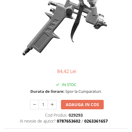
Carcasa ambreiaj
Carcasa demaror
Carter/Sasiu
Curele
Filtru aer
Garnituri
Garnituri carburator
Gheara doborare
84,42 Lei
Intrerupator
IN STOC
Maner frana
Durata de livrare:
Spor la Cumparaturi.
Melc ulei
ADAUGA IN COS
Pistoane
Cod Produs:
029293
Pompa ulei
Ai nevoie de ajutor?
0787653602
/
0263361657
Rezervor carburant