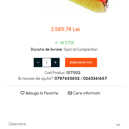
Carburatoare
Carcasa ambreiaj
Carcasa demaror
3.589,74 Lei
Carter/Sasiu
Curele
IN STOC
Durata de livrare:
Spor la Cumparaturi.
Filtru aer
Garnituri
ADAUGA IN COS
Garnituri carburator
Cod Produs:
017002
Ai nevoie de ajutor?
0787653602
/
0263361657
Gheara doborare
Intrerupator
Adauga la Favorite
Cere informatii
Maner frana
Melc ulei
Pistoane
Descriere
Pompa ulei