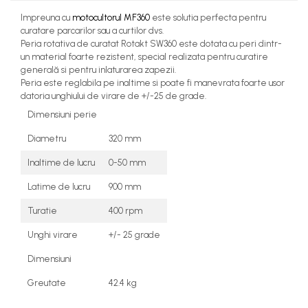
Rezervor carburant
Impreuna cu
motocultorul MF360
este solutia perfecta pentru
curatare parcarilor sau a curtilor dvs.
Rulmenti
Peria rotativa de curatat Rotakt SW360 este dotata cu peri dintr-
un material foarte rezistent, special realizata pentru curatire
Tobe esapament
generală si pentru inlaturarea zapezii.
Peria este reglabila pe inaltime si poate fi manevrata foarte usor
Volanta
datoria unghiului de virare de +/-25 de grade.
Dimensiuni perie
Diametru
320 mm
Inaltime de lucru
0-50 mm
Latime de lucru
900 mm
Turatie
400 rpm
Unghi virare
+/- 25 grade
Dimensiuni
Greutate
42.4 kg