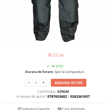
Carcasa ambreiaj
Carcasa demaror
Carter/Sasiu
Curele
Filtru aer
Garnituri
Garnituri carburator
90,72 Lei
Gheara doborare
Intrerupator
IN STOC
Durata de livrare:
Spor la Cumparaturi.
Maner frana
Melc ulei
ADAUGA IN COS
Pistoane
Cod Produs:
029640
Ai nevoie de ajutor?
0787653602
/
0263361657
Pompa ulei
Rezervor carburant
Adauga la Favorite
Cere informatii