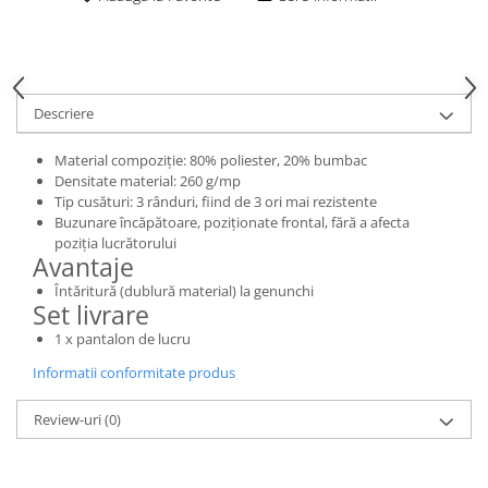
Rulmenti
Tobe esapament
Volanta
Descriere
Material compoziție: 80% poliester, 20% bumbac
Densitate material: 260 g/mp
Tip cusături: 3 rânduri, fiind de 3 ori mai rezistente
Buzunare încăpătoare, poziționate frontal, fără a afecta
poziția lucrătorului
Avantaje
Întăritură (dublură material) la genunchi
Set livrare
1 x pantalon de lucru
Informatii conformitate produs
Review-uri
(0)