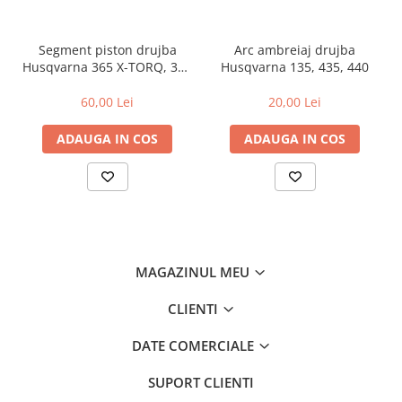
Amortizoare
Segment piston drujba
Arc ambreiaj drujba
Arc acceleratie
Husqvarna 365 X-TORQ, 372
Husqvarna 135, 435, 440
Arc clichet
XP X-TORQ
60,00 Lei
20,00 Lei
Arc demaror
Buson rezervor
ADAUGA IN COS
ADAUGA IN COS
Capac ambreiaj
Capac cilindru
Carburatoare
Carcasa ambreiaj
MAGAZINUL MEU
Carcasa demaror
Carter/Sasiu
CLIENTI
Curele
DATE COMERCIALE
Filtru aer
SUPORT CLIENTI
Garnituri