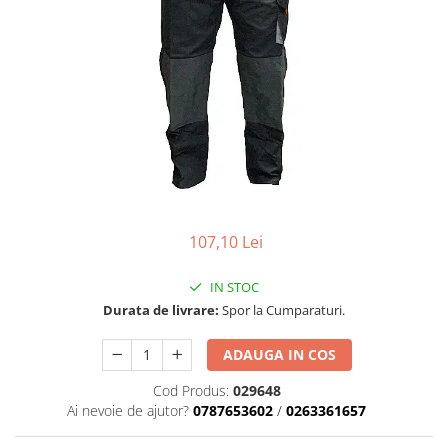
Role Lant
Sine
ULEI 2T
PACHETE SERVICE
Promotii Tik-Tok
YATO
Freza de Zapada
Motounealta
Accesorii Motocoase
107,10 Lei
Cap trimmy
Discuri
IN STOC
Fir trimmy
Durata de livrare:
Spor la Cumparaturi.
Ham Motocoasa
ADAUGA IN COS
ULEI 4T
Soluție/Detergent
Cod Produs:
029648
Ai nevoie de ajutor?
0787653602
/
0263361657
Tractoare de grădină
TUNING