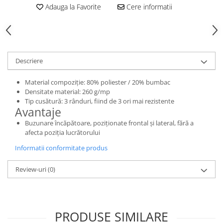
Adauga la Favorite
Cere informatii
Toba Portata Aluminiu
Gheara Doborare
Maner de Pila
Maner Demaror
Descriere
Aparat de spalat cu presiune
Material compoziție: 80% poliester / 20% bumbac
Generator de curent
Densitate material: 260 g/mp
Robot de Tuns Gazon
Tip cusătură: 3 rânduri, fiind de 3 ori mai rezistente
Accesorii Robot de tuns gazon
Avantaje
Buzunare încăpătoare, poziționate frontal și lateral, fără a
Aspiratoare
afecta poziția lucrătorului
Echipamente Forestiere
Informatii conformitate produs
Jucarii
Piese de schimb
Review-uri
(0)
Tambur Demaror
Aprindere Electronica
Ambielaje
PRODUSE SIMILARE
Ambreiaje