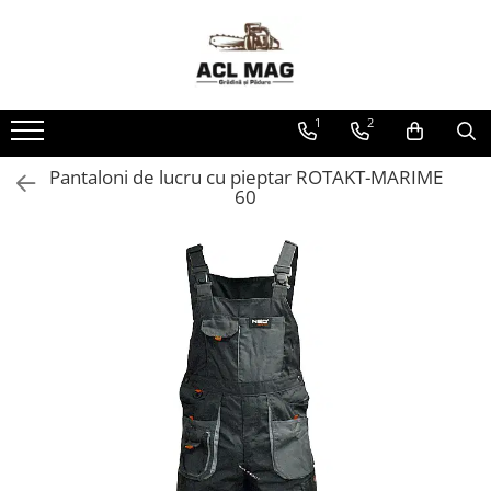
Toate Produsele
Acumulatori
1
2
Aparat gard electric
Canistre
Pantaloni de lucru cu pieptar ROTAKT-MARIME
60
Husqvarna Construction
Motoferastrau
Kit intretinere
Motoferastrau benzina
Motoferastrau Acumulator
Accesorii Motoferastraie
Vasilina
Kituri Ascutire
Lanturi
Pila Lant