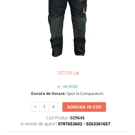
Role Lant
Sine
ULEI 2T
PACHETE SERVICE
Promotii Tik-Tok
YATO
Freza de Zapada
Motounealta
Accesorii Motocoase
107,10 Lei
Cap trimmy
Discuri
IN STOC
Fir trimmy
Durata de livrare:
Spor la Cumparaturi.
Ham Motocoasa
ADAUGA IN COS
ULEI 4T
Soluție/Detergent
Cod Produs:
029645
Ai nevoie de ajutor?
0787653602
/
0263361657
Tractoare de grădină
TUNING