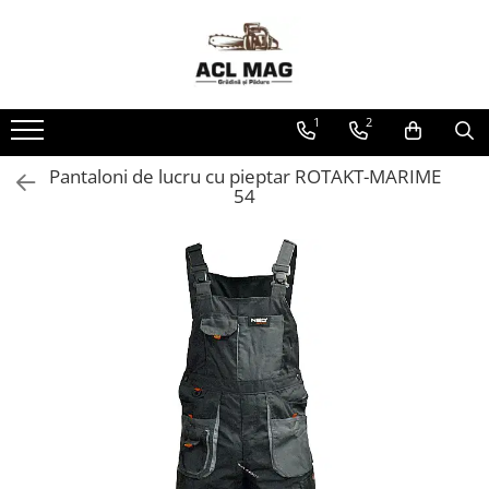
Toate Produsele
Acumulatori
1
2
Aparat gard electric
Canistre
Pantaloni de lucru cu pieptar ROTAKT-MARIME
54
Husqvarna Construction
Motoferastrau
Kit intretinere
Motoferastrau benzina
Motoferastrau Acumulator
Accesorii Motoferastraie
Vasilina
Kituri Ascutire
Lanturi
Pila Lant