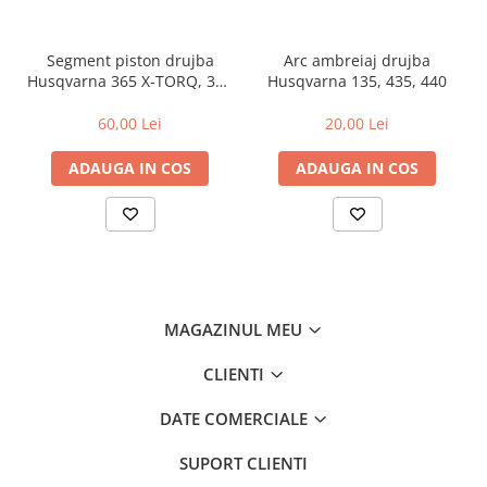
Amortizoare
Segment piston drujba
Arc ambreiaj drujba
Arc acceleratie
Husqvarna 365 X-TORQ, 372
Husqvarna 135, 435, 440
Arc clichet
XP X-TORQ
60,00 Lei
20,00 Lei
Arc demaror
Buson rezervor
ADAUGA IN COS
ADAUGA IN COS
Capac ambreiaj
Capac cilindru
Carburatoare
Carcasa ambreiaj
MAGAZINUL MEU
Carcasa demaror
Carter/Sasiu
CLIENTI
Curele
DATE COMERCIALE
Filtru aer
SUPORT CLIENTI
Garnituri