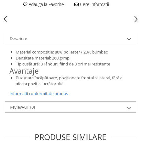
Adauga la Favorite
Cere informatii
Toba Portata Aluminiu
Gheara Doborare
Maner de Pila
Maner Demaror
Descriere
Aparat de spalat cu presiune
Material compoziție: 80% poliester / 20% bumbac
Generator de curent
Densitate material: 260 g/mp
Robot de Tuns Gazon
Tip cusătură: 3 rânduri, fiind de 3 ori mai rezistente
Accesorii Robot de tuns gazon
Avantaje
Buzunare încăpătoare, poziționate frontal și lateral, fără a
Aspiratoare
afecta poziția lucrătorului
Echipamente Forestiere
Informatii conformitate produs
Jucarii
Piese de schimb
Review-uri
(0)
Tambur Demaror
Aprindere Electronica
Ambielaje
PRODUSE SIMILARE
Ambreiaje