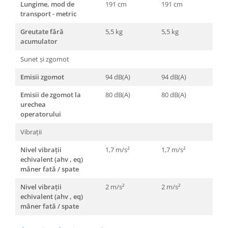
Lungime, mod de
191 cm
191 cm
Garnituri carburator
transport - metric
Gheara doborare
Greutate fără
5,5 kg
5,5 kg
Intrerupator
acumulator
Maner frana
Sunet și zgomot
Melc ulei
Emisii zgomot
94 dB(A)
94 dB(A)
Pistoane
Emisii de zgomot la
80 dB(A)
80 dB(A)
Pompa ulei
urechea
operatorului
Rezervor carburant
Vibrații
Rulmenti
Nivel vibrații
1,7 m/s²
1,7 m/s²
Tobe esapament
echivalent (ahv , eq)
Volanta
mâner fată / spate
Produse
Nivel vibrații
2 m/s²
2 m/s²
ROTAKT
echivalent (ahv , eq)
mâner fată / spate
Scarificator
TOTAL