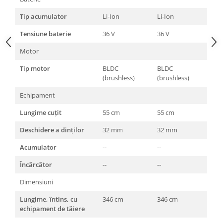
Amortizoare
Tip acumulator
Li-Ion
Li-Ion
Arc acceleratie
Tensiune baterie
36 V
36 V
Arc clichet
Motor
Arc demaror
Tip motor
BLDC
BLDC
Buson rezervor
(brushless)
(brushless)
Capac ambreiaj
Echipament
Capac cilindru
Lungime cuţit
55 cm
55 cm
Carburatoare
Deschidere a dinţilor
32 mm
32 mm
Carcasa ambreiaj
Acumulator
--
--
Carcasa demaror
Încărcător
--
--
Carter/Sasiu
Dimensiuni
Curele
Filtru aer
Lungime, întins, cu
346 cm
346 cm
echipament de tăiere
Garnituri