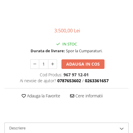
Role Lant
Sine
ULEI 2T
PACHETE SERVICE
3.500,00 Lei
Promotii Tik-Tok
YATO
IN STOC
Durata de livrare:
Spor la Cumparaturi.
Freza de Zapada
Motounealta
ADAUGA IN COS
Accesorii Motocoase
Cod Produs:
967 97 12‑01
Cap trimmy
Ai nevoie de ajutor?
0787653602
/
0263361657
Discuri
Fir trimmy
Adauga la Favorite
Cere informatii
Ham Motocoasa
ULEI 4T
Soluție/Detergent
Tractoare de grădină
Descriere
TUNING