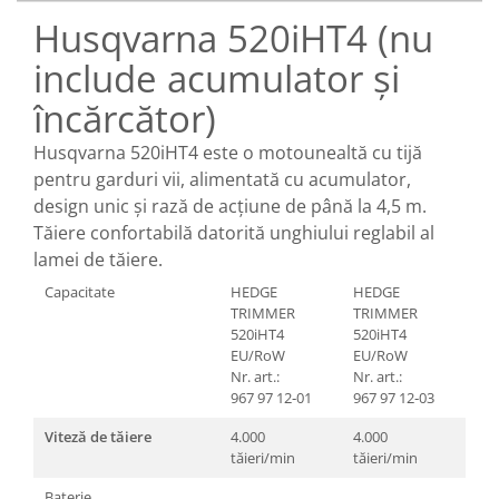
Toba Portata Aluminiu
Husqvarna 520iHT4 (nu
Gheara Doborare
include acumulator și
Maner de Pila
încărcător)
Maner Demaror
Husqvarna 520iHT4 este o motounealtă cu tijă
Aparat de spalat cu presiune
pentru garduri vii, alimentată cu acumulator,
Generator de curent
design unic și rază de acțiune de până la 4,5 m.
Robot de Tuns Gazon
Tăiere confortabilă datorită unghiului reglabil al
Accesorii Robot de tuns gazon
lamei de tăiere.
Aspiratoare
Capacitate
HEDGE
HEDGE
Echipamente Forestiere
TRIMMER
TRIMMER
520iHT4
520iHT4
Jucarii
EU/RoW
EU/RoW
Piese de schimb
Nr. art.:
Nr. art.:
Tambur Demaror
967 97 12‑01
967 97 12‑03
Aprindere Electronica
Viteză de tăiere
4.000
4.000
tăieri/min
tăieri/min
Ambielaje
Baterie
Ambreiaje