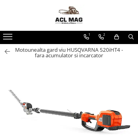
Toate Produsele
Acumulatori
1
2
Aparat gard electric
Canistre
Motounealta gard viu HUSQVARNA 520iHT4 -
fara acumulator si incarcator
Husqvarna Construction
Motoferastrau
Kit intretinere
Motoferastrau benzina
Motoferastrau Acumulator
Accesorii Motoferastraie
Vasilina
Kituri Ascutire
Lanturi
Pila Lant