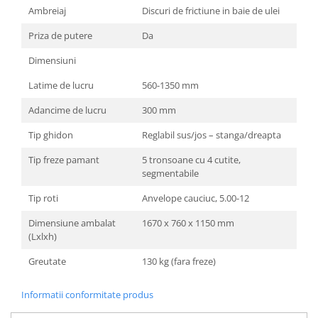
Ambreiaj
Discuri de frictiune in baie de ulei
Priza de putere
Da
Dimensiuni
Latime de lucru
560-1350 mm
Adancime de lucru
300 mm
Tip ghidon
Reglabil sus/jos – stanga/dreapta
Tip freze pamant
5 tronsoane cu 4 cutite,
segmentabile
Tip roti
Anvelope cauciuc, 5.00-12
Dimensiune ambalat
1670 x 760 x 1150 mm
(Lxlxh)
Greutate
130 kg (fara freze)
Informatii conformitate produs