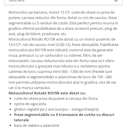
Descriere
Rulmenti
Tobe esapament
Motocultor pe benzina, motor 15 CP, cutie de viteze cu priza de
putere, carcasa reductor din fonta, dotat cu roti de cauciuc, freze
Volanta
segmentabile cu 5 randuri de cutite. Este perfect pentru munca in
gradina oferind posibilitatea de a atasa accesorii precum, plug de
arat, plug de bilont, prasitoare, etc.
Motocultorul Rotakt RO15R este dotat cu un motor puternic de
15.0 CP, roţi de cauciuc mari (5.00-12), freze detaşabile. Fiabilitatea
motocultorului RO15R este ridicată: motorul este de generatie
noua, prevazut cu un carburator
cu robinet
, filtru de aer
imbunatatit; carcasa reductorului este din fonta ceea ce ii ofera
motocultorului o greutate mai ridicata si o rezistenta sporita.
Latimea de lucru cuprinsa intre 560 - 1350 de mm (frezele sunt
detasabile si segmentabile) si adancimea de lucru de 150 - 300
mm permite utilizarea motocultorului atat in gradina, vita de vie
cat si la munca campului.
Motocultorul Rotakt RO15R este dotat cu:
cutie de viteze priza de putere si carcasa din fonta
oprire de siguranta
ghidon reglabil pe 2 axe (sus/jos – stanga/dreapta)
freze segmentabile cu 5 tronsoane de cutite cu discuri
laterale
bara de reglare a adancimii