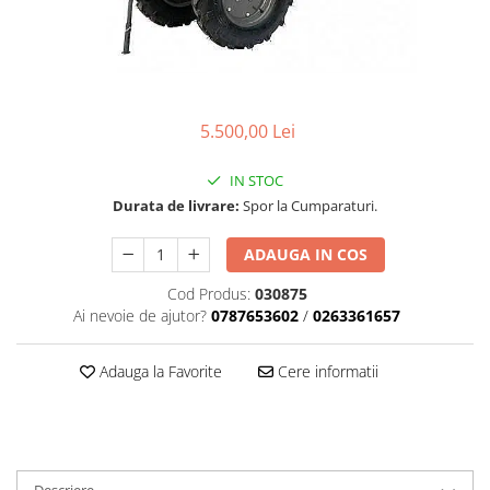
Carcasa ambreiaj
Carcasa demaror
Carter/Sasiu
Curele
5.500,00 Lei
Filtru aer
IN STOC
Garnituri
Durata de livrare:
Spor la Cumparaturi.
Garnituri carburator
ADAUGA IN COS
Gheara doborare
Cod Produs:
030875
Intrerupator
Ai nevoie de ajutor?
0787653602
/
0263361657
Maner frana
Melc ulei
Adauga la Favorite
Cere informatii
Pistoane
Pompa ulei
Rezervor carburant