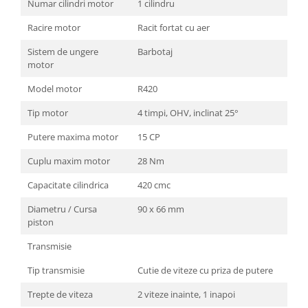
Numar cilindri motor
1 cilindru
Racire motor
Racit fortat cu aer
Sistem de ungere
Barbotaj
motor
Model motor
R420
Tip motor
4 timpi, OHV, inclinat 25°
Putere maxima motor
15 CP
Cuplu maxim motor
28 Nm
Capacitate cilindrica
420 cmc
Diametru / Cursa
90 x 66 mm
piston
Transmisie
Tip transmisie
Cutie de viteze cu priza de putere
Trepte de viteza
2 viteze inainte, 1 inapoi