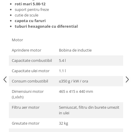
roti mari 5.00-12
suport pentru freze
cutie de scule
capota cu faruri
tuburi hexagonale cu diferential
Motor
Aprindere motor
Bobina de inductie
Capacitate combustibil
5.4 l
Capacitate ulei motor
1.1 l
Consum combustibil
≤350 g / kW / ora
Dimensiuni motor
465 x 415 x 440 mm
(Lxlxh)
Filtru aer motor
Semiuscat, filtru din burete umezit
in ulei
Greutate motor
32 kg