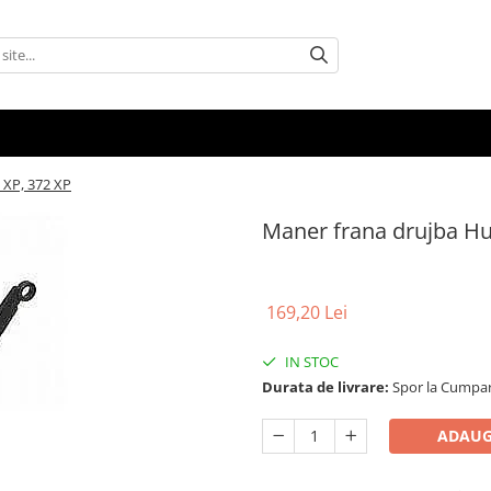
 XP, 372 XP
Maner frana drujba Hu
169,20 Lei
IN STOC
Durata de livrare:
Spor la Cumpar
ADAUG