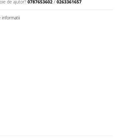
oie de ajutor?
0787653602
/
0263361657
informatii