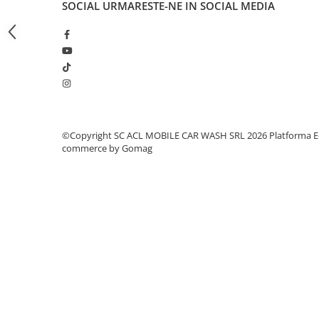
SOCIAL
URMARESTE-NE IN SOCIAL MEDIA
Amortizoare
Arc acceleratie
Arc clichet
Arc demaror
Buson rezervor
Capac ambreiaj
©Copyright SC ACL MOBILE CAR WASH SRL 2026
Platforma E
commerce by Gomag
Capac cilindru
Carburatoare
Carcasa ambreiaj
Carcasa demaror
Carter/Sasiu
Curele
Filtru aer
Garnituri