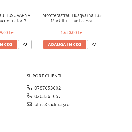
rau HUSQVARNA
Motoferastrau Husqvarna 135
Motoferast
 acumulator BLI20
Mark II + 1 lant cadou
+2l
rcator QC80
9,00 Lei
1.650,00 Lei
2
N COS
ADAUGA IN COS
ADAUG
SUPORT CLIENTI
0787653602
0263361657
office@aclmag.ro