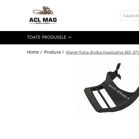
Toate Produsele
Acumulatori
TOATE PRODUSELE
Aparat gard electric
Canistre
Home /
Produse /
Maner frana drujba Husqvarna 365, 371
Husqvarna Construction
Motoferastrau
Kit intretinere
Motoferastrau benzina
Motoferastrau Acumulator
Accesorii Motoferastraie
Vasilina
Kituri Ascutire
Lanturi
Pila Lant