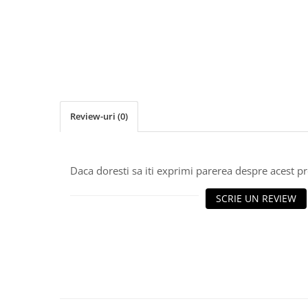
Role Lant
Sine
ULEI 2T
PACHETE SERVICE
Promotii Tik-Tok
YATO
Review-uri
(0)
Freza de Zapada
Motounealta
Accesorii Motocoase
Daca doresti sa iti exprimi parerea despre acest 
Cap trimmy
Discuri
SCRIE UN REVIEW
Fir trimmy
Ham Motocoasa
ULEI 4T
Soluție/Detergent
Tractoare de grădină
TUNING