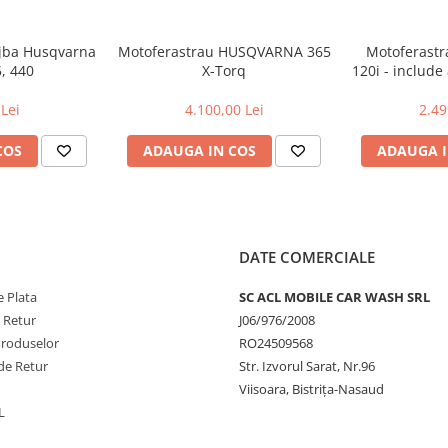
ujba Husqvarna
Motoferastrau HUSQVARNA 365
Motoferast
5, 440
X-Torq
120i - include
si inca
Lei
4.100,00 Lei
2.49
COS
ADAUGA IN COS
ADAUGA I
DATE COMERCIALE
 Plata
SC ACL MOBILE CAR WASH SRL
e Retur
J06/976/2008
Produselor
RO24509568
de Retur
Str. Izvorul Sarat, Nr.96
Viisoara, Bistrița-Nasaud
L