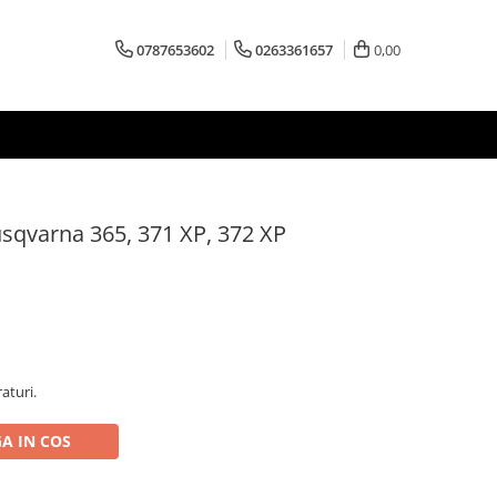
0787653602
0263361657
0,00
sqvarna 365, 371 XP, 372 XP
aturi.
A IN COS