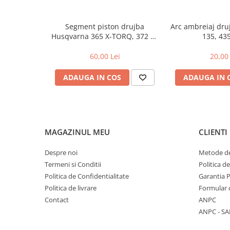
Toba Portata Aluminiu
Gheara Doborare
Segment piston drujba
Arc ambreiaj dr
Husqvarna 365 X-TORQ, 372 XP
135, 43
Maner de Pila
X-TORQ
Maner Demaror
60,00 Lei
20,00 
Aparat de spalat cu presiune
ADAUGA IN COS
ADAUGA IN 
Generator de curent
Robot de Tuns Gazon
Accesorii Robot de tuns gazon
Aspiratoare
MAGAZINUL MEU
CLIENTI
Echipamente Forestiere
Despre noi
Metode de
Jucarii
Termeni si Conditii
Politica d
Piese de schimb
Politica de Confidentialitate
Garantia 
Tambur Demaror
Politica de livrare
Formular 
Aprindere Electronica
Contact
ANPC
ANPC - SA
Ambielaje
Ambreiaje