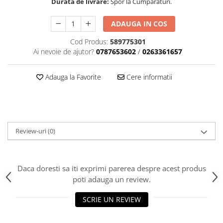
Durata de livrare:
Spor la Cumparaturi.
Carcasa ambreiaj
ADAUGA IN COS
Carcasa demaror
Carter/Sasiu
Cod Produs:
589775301
Ai nevoie de ajutor?
0787653602
/
0263361657
Curele
Filtru aer
Adauga la Favorite
Cere informatii
Garnituri
Garnituri carburator
Gheara doborare
Review-uri
(0)
Intrerupator
Maner frana
Melc ulei
Daca doresti sa iti exprimi parerea despre acest produs
poti adauga un review.
Pistoane
Pompa ulei
SCRIE UN REVIEW
Rezervor carburant