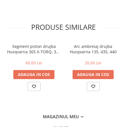
Rulmenti
Tobe esapament
Volanta
PRODUSE SIMILARE
Segment piston drujba
Arc ambreiaj drujba
Husqvarna 365 X-TORQ, 372
Husqvarna 135, 435, 440
XP X-TORQ
60,00 Lei
20,00 Lei
ADAUGA IN COS
ADAUGA IN COS
MAGAZINUL MEU