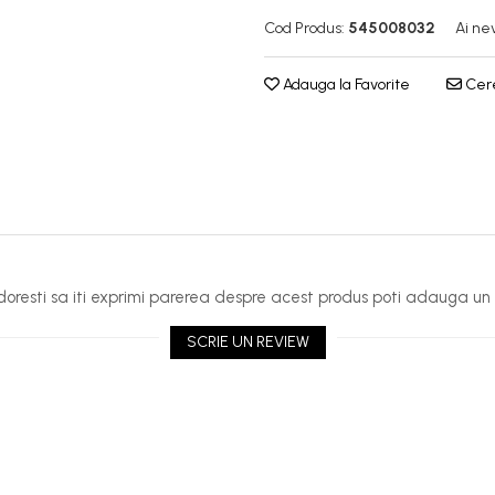
Cod Produs:
545008032
Ai ne
Adauga la Favorite
Cere
oresti sa iti exprimi parerea despre acest produs poti adauga un 
SCRIE UN REVIEW