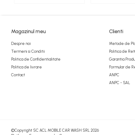
Ambreiaje
Amortizoare
Arc acceleratie
Magazinul meu
Clienti
Arc clichet
Despre noi
Metode de Pl
Arc demaror
Termeni si Conditii
Politica de Ret
Buson rezervor
Politica de Confidentialitate
Garantia Produ
Capac ambreiaj
Politica de livrare
Formular de R
Contact
ANPC
Capac cilindru
ANPC - SAL
Carburatoare
Carcasa ambreiaj
Carcasa demaror
Carter/Sasiu
Curele
©Copyright SC ACL MOBILE CAR WASH SRL 2026