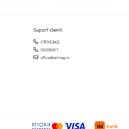
Suport clienti
0787653602
0263361657
office@aclmag.ro