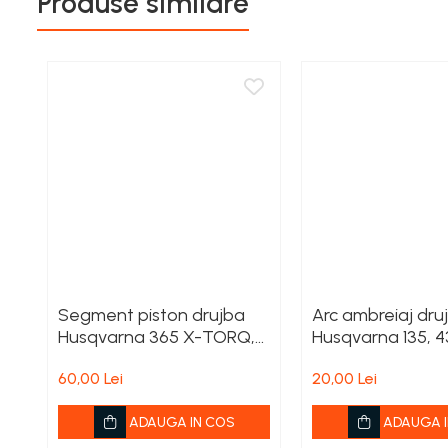
Produse similare
TUNING
Toba Portata Aluminiu
Gheara Doborare
Maner de Pila
Maner Demaror
Aparat de spalat cu presiune
Generator de curent
Robot de Tuns Gazon
Accesorii Robot de tuns gazon
Aspiratoare
Echipamente Forestiere
Segment piston drujba
Arc ambreiaj dru
Jucarii
Husqvarna 365 X-TORQ,
Husqvarna 135, 4
Piese de schimb
372 XP X-TORQ
Tambur Demaror
60,00 Lei
20,00 Lei
Aprindere Electronica
ADAUGA IN COS
ADAUGA I
Ambielaje