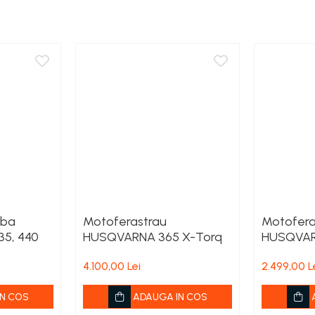
jba
Motoferastrau
Motofera
35, 440
HUSQVARNA 365 X-Torq
HUSQVARN
acumulato
4.100,00 Lei
2.499,00 L
incarcat
N COS
ADAUGA IN COS