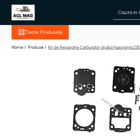
Toate Produsele
Toate Produsele
Acumulatori
Aparat gard electric
Home /
Produse /
Kit de Reparatie Carburator drujba Husqvarna 235,
Canistre
Husqvarna Construction
Motoferastrau
Kit intretinere
Motoferastrau benzina
Motoferastrau Acumulator
Accesorii Motoferastraie
Vasilina
Kituri Ascutire
Lanturi
Pila Lant