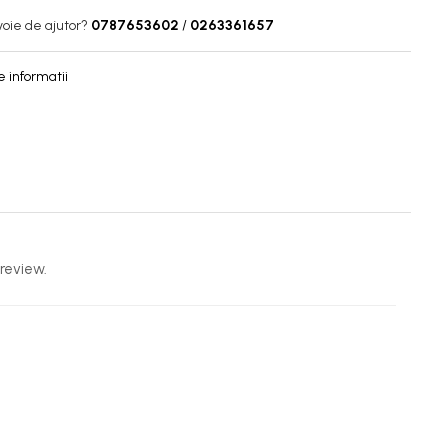
voie de ajutor?
0787653602
/
0263361657
 informatii
review.