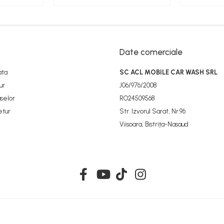
Date comerciale
ata
SC ACL MOBILE CAR WASH SRL
ur
J06/976/2008
selor
RO24509568
etur
Str. Izvorul Sarat, Nr.96
Viisoara, Bistrița-Nasaud