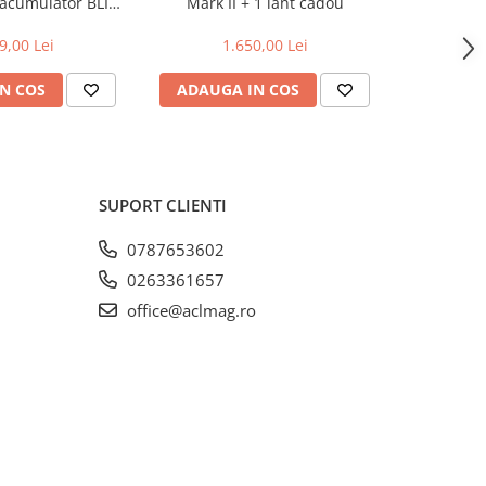
 acumulator BLI20
Mark II + 1 lant cadou
+2l
rcator QC80
9,00 Lei
1.650,00 Lei
2
N COS
ADAUGA IN COS
ADAUG
SUPORT CLIENTI
0787653602
0263361657
office@aclmag.ro