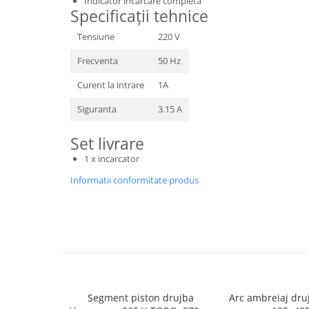
Indicator incarcare completa
Toba Portata Aluminiu
Specificații tehnice
Gheara Doborare
Tensiune
220 V
Maner de Pila
Frecventa
50 Hz
Maner Demaror
Curent la intrare
1A
Aparat de spalat cu presiune
Siguranta
3.15 A
Generator de curent
Robot de Tuns Gazon
Set livrare
Accesorii Robot de tuns gazon
1 x incarcator
Aspiratoare
Informatii conformitate produs
Echipamente Forestiere
Jucarii
Piese de schimb
Tambur Demaror
Aprindere Electronica
Ambielaje
Segment piston drujba
Arc ambreiaj dr
Ambreiaje