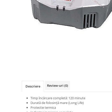
Role Lant
Sine
ULEI 2T
PACHETE SERVICE
Promotii Tik-Tok
YATO
Freza de Zapada
Motounealta
Accesorii Motocoase
Cap trimmy
Discuri
Fir trimmy
Ham Motocoasa
Review-uri
(0)
Descriere
ULEI 4T
Soluție/Detergent
Timp încărcare completă: 120 minute
Durată de folosință mare (Long Life)
Tractoare de grădină
Protectie termica
TUNING