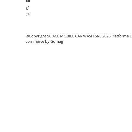
Garnituri carburator
Gheara doborare
Intrerupator
Maner frana
©Copyright SC ACL MOBILE CAR WASH SRL 2026
Platforma E
Melc ulei
commerce by Gomag
Pistoane
Pompa ulei
Rezervor carburant
Rulmenti
Tobe esapament
Volanta
Produse
ROTAKT
Scarificator
TOTAL