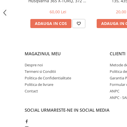
Husqvarna 365 X-TORQ, 372 XP
135, 43
X-TORQ
Amortizoare
60,00 Lei
20,00 
Arc acceleratie
ADAUGA IN COS
ADAUGA IN 
Arc clichet
Arc demaror
Buson rezervor
Capac ambreiaj
MAGAZINUL MEU
CLIENTI
Capac cilindru
Despre noi
Metode de
Carburatoare
Termeni si Conditii
Politica d
Politica de Confidentialitate
Garantia 
Carcasa ambreiaj
Politica de livrare
Formular 
Carcasa demaror
Contact
ANPC
Carter/Sasiu
ANPC - SA
Curele
SOCIAL
URMARESTE-NE IN SOCIAL MEDIA
Filtru aer
Garnituri