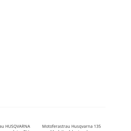
rau HUSQVARNA
Motoferastrau Husqvarna 135
Motoferast