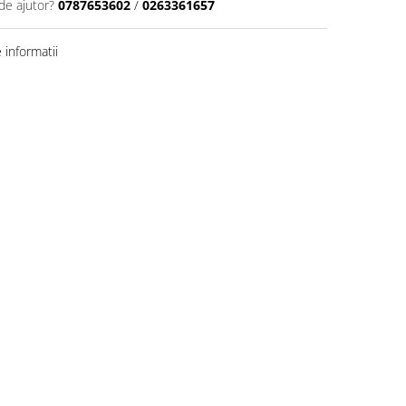
de ajutor?
0787653602
/
0263361657
informatii