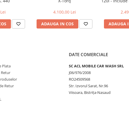
5, 440
X-Torq
120i - include
si inca
Lei
4.100,00 Lei
2.49
COS
ADAUGA IN COS
ADAUGA I
DATE COMERCIALE
 Plata
SC ACL MOBILE CAR WASH SRL
e Retur
J06/976/2008
Produselor
RO24509568
de Retur
Str. Izvorul Sarat, Nr.96
Viisoara, Bistrița-Nasaud
L