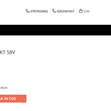
0787653602
0263361657
0,00
AKT 58V
aturi.
A IN COS