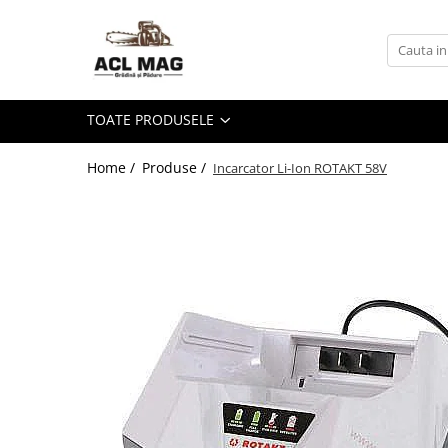
Toate Produsele
Acumulatori
TOATE PRODUSELE
Aparat gard electric
Canistre
Home /
Produse /
Incarcator Li-Ion ROTAKT 58V
Husqvarna Construction
Motoferastrau
Kit intretinere
Motoferastrau benzina
Motoferastrau Acumulator
Accesorii Motoferastraie
Vasilina
Kituri Ascutire
Lanturi
Pila Lant