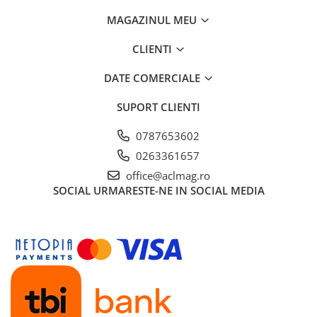
MAGAZINUL MEU
Amortizoare
Arc acceleratie
CLIENTI
Arc clichet
DATE COMERCIALE
Arc demaror
SUPORT CLIENTI
Buson rezervor
Capac ambreiaj
0787653602
Capac cilindru
0263361657
Carburatoare
office@aclmag.ro
SOCIAL
URMARESTE-NE IN SOCIAL MEDIA
Carcasa ambreiaj
Carcasa demaror
Carter/Sasiu
Curele
Filtru aer
Garnituri