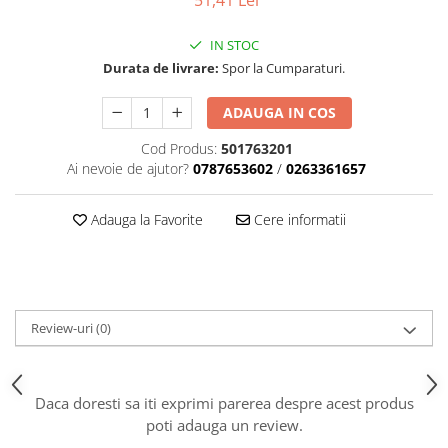
51,41 Lei
Role Lant
Sine
IN STOC
Durata de livrare:
Spor la Cumparaturi.
ULEI 2T
PACHETE SERVICE
ADAUGA IN COS
Promotii Tik-Tok
YATO
Cod Produs:
501763201
Ai nevoie de ajutor?
0787653602
/
0263361657
Freza de Zapada
Motounealta
Adauga la Favorite
Cere informatii
Accesorii Motocoase
Cap trimmy
Discuri
Fir trimmy
Review-uri
(0)
Ham Motocoasa
ULEI 4T
Soluție/Detergent
Daca doresti sa iti exprimi parerea despre acest produs
Tractoare de grădină
poti adauga un review.
TUNING