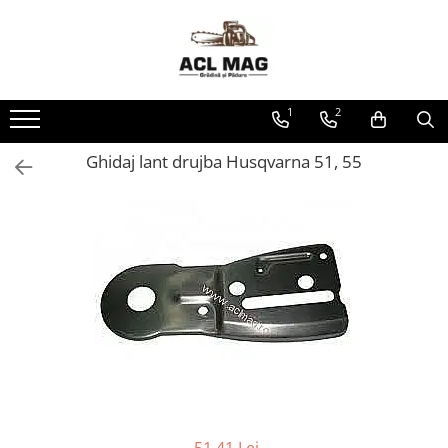
Toate Produsele
Acumulatori
1
2
Aparat gard electric
Canistre
Ghidaj lant drujba Husqvarna 51, 55
Husqvarna Construction
Motoferastrau
Kit intretinere
Motoferastrau benzina
Motoferastrau Acumulator
Accesorii Motoferastraie
Vasilina
Kituri Ascutire
Lanturi
Pila Lant