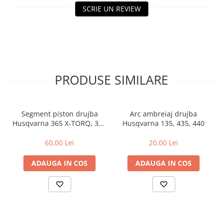
Toba Portata Aluminiu
SCRIE UN REVIEW
Gheara Doborare
Maner de Pila
Maner Demaror
Aparat de spalat cu presiune
PRODUSE SIMILARE
Generator de curent
Robot de Tuns Gazon
Accesorii Robot de tuns gazon
Segment piston drujba
Arc ambreiaj drujba
Husqvarna 365 X-TORQ, 372
Husqvarna 135, 435, 440
Aspiratoare
XP X-TORQ
Echipamente Forestiere
60,00 Lei
20,00 Lei
Jucarii
Piese de schimb
ADAUGA IN COS
ADAUGA IN COS
Tambur Demaror
Aprindere Electronica
Ambielaje
Ambreiaje