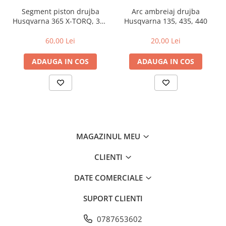
Segment piston drujba
Arc ambreiaj drujba
Amortizoare
Husqvarna 365 X-TORQ, 372
Husqvarna 135, 435, 440
Arc acceleratie
XP X-TORQ
60,00 Lei
20,00 Lei
Arc clichet
ADAUGA IN COS
ADAUGA IN COS
Arc demaror
Buson rezervor
Capac ambreiaj
Capac cilindru
Carburatoare
MAGAZINUL MEU
Carcasa ambreiaj
Carcasa demaror
CLIENTI
Carter/Sasiu
DATE COMERCIALE
Curele
SUPORT CLIENTI
Filtru aer
Garnituri
0787653602