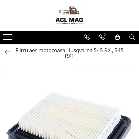
Toate Produsele
Acumulatori
1
2
Aparat gard electric
Canistre
Filtru aer motocoasa Husqvarna 545 RX , 545
RXT
Husqvarna Construction
Motoferastrau
Kit intretinere
Motoferastrau benzina
Motoferastrau Acumulator
Accesorii Motoferastraie
Vasilina
Kituri Ascutire
Lanturi
Pila Lant