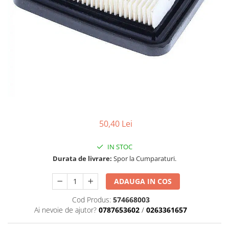
Role Lant
Sine
ULEI 2T
PACHETE SERVICE
Promotii Tik-Tok
YATO
Freza de Zapada
Motounealta
Accesorii Motocoase
50,40 Lei
Cap trimmy
Discuri
IN STOC
Fir trimmy
Durata de livrare:
Spor la Cumparaturi.
Ham Motocoasa
ADAUGA IN COS
ULEI 4T
Soluție/Detergent
Cod Produs:
574668003
Ai nevoie de ajutor?
0787653602
/
0263361657
Tractoare de grădină
TUNING