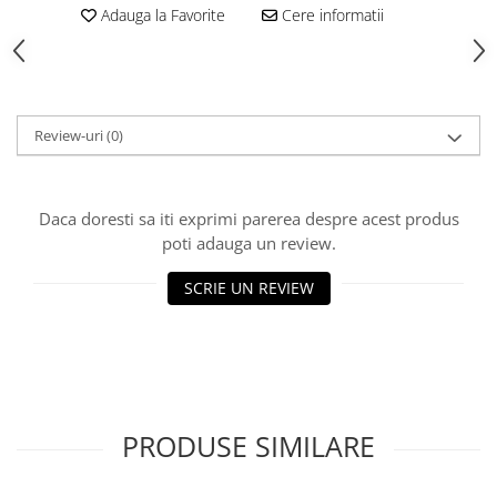
Adauga la Favorite
Cere informatii
Toba Portata Aluminiu
Gheara Doborare
Maner de Pila
Maner Demaror
Review-uri
(0)
Aparat de spalat cu presiune
Generator de curent
Robot de Tuns Gazon
Daca doresti sa iti exprimi parerea despre acest produs
Accesorii Robot de tuns gazon
poti adauga un review.
Aspiratoare
SCRIE UN REVIEW
Echipamente Forestiere
Jucarii
Piese de schimb
Tambur Demaror
Aprindere Electronica
PRODUSE SIMILARE
Ambielaje
Ambreiaje