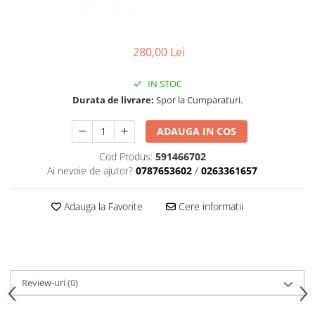
Carcasa ambreiaj
Carcasa demaror
280,00 Lei
Carter/Sasiu
Curele
IN STOC
Durata de livrare:
Spor la Cumparaturi.
Filtru aer
Garnituri
ADAUGA IN COS
Garnituri carburator
Cod Produs:
591466702
Gheara doborare
Ai nevoie de ajutor?
0787653602
/
0263361657
Intrerupator
Adauga la Favorite
Cere informatii
Maner frana
Melc ulei
Pistoane
Pompa ulei
Review-uri
(0)
Rezervor carburant