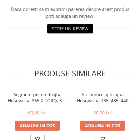
Rulmenti
Daca doresti sa iti exprimi parerea despre acest produs
Tobe esapament
poti adauga un review.
Volanta
SCRIE UN REVIEW
PRODUSE SIMILARE
Segment piston drujba
Arc ambreiaj drujba
Husqvarna 365 X-TORQ, 372
Husqvarna 135, 435, 440
XP X-TORQ
60,00 Lei
20,00 Lei
ADAUGA IN COS
ADAUGA IN COS