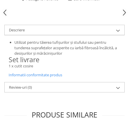
Toba Portata Aluminiu
Gheara Doborare
Maner de Pila
Descriere
Maner Demaror
Aparat de spalat cu presiune
Utilizat pentru tăierea tufișurilor și stufului sau pentru
Generator de curent
tunderea suprafețelor acoperite cu iarbă fibroasă încâlcită, a
desișurilor și mărăcinișurilor
Robot de Tuns Gazon
Set livrare
Accesorii Robot de tuns gazon
1 x cutit cosire
Aspiratoare
Informatii conformitate produs
Echipamente Forestiere
Jucarii
Review-uri
(0)
Piese de schimb
Tambur Demaror
Aprindere Electronica
PRODUSE SIMILARE
Ambielaje
Ambreiaje