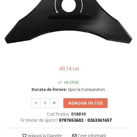
Role Lant
Sine
ULEI 2T
PACHETE SERVICE
Promotii Tik-Tok
YATO
Freza de Zapada
Motounealta
49,14 Lei
Accesorii Motocoase
Cap trimmy
IN STOC
Discuri
Durata de livrare:
Spor la Cumparaturi.
Fir trimmy
Ham Motocoasa
ADAUGA IN COS
ULEI 4T
Cod Produs:
018810
Soluție/Detergent
Ai nevoie de ajutor?
0787653602
/
0263361657
Tractoare de grădină
TUNING
Adauga la Favorite
Cere informatii