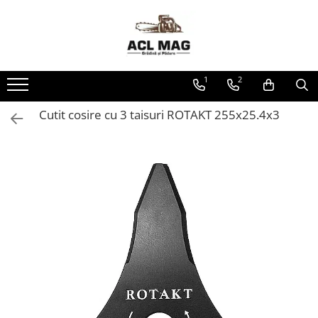
Toate Produsele
Acumulatori
1
2
Aparat gard electric
Canistre
Cutit cosire cu 3 taisuri ROTAKT 255x25.4x3
Husqvarna Construction
Motoferastrau
Kit intretinere
Motoferastrau benzina
Motoferastrau Acumulator
Accesorii Motoferastraie
Vasilina
Kituri Ascutire
Lanturi
Pila Lant