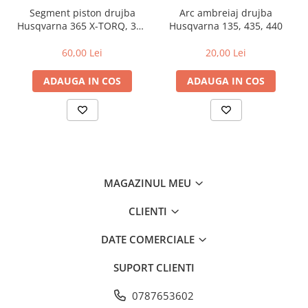
Segment piston drujba
Arc ambreiaj drujba
Amortizoare
Husqvarna 365 X-TORQ, 372
Husqvarna 135, 435, 440
XP X-TORQ
Arc acceleratie
60,00 Lei
20,00 Lei
Arc clichet
ADAUGA IN COS
ADAUGA IN COS
Arc demaror
Buson rezervor
Capac ambreiaj
Capac cilindru
Carburatoare
MAGAZINUL MEU
Carcasa ambreiaj
CLIENTI
Carcasa demaror
Carter/Sasiu
DATE COMERCIALE
Curele
SUPORT CLIENTI
Filtru aer
0787653602
Garnituri