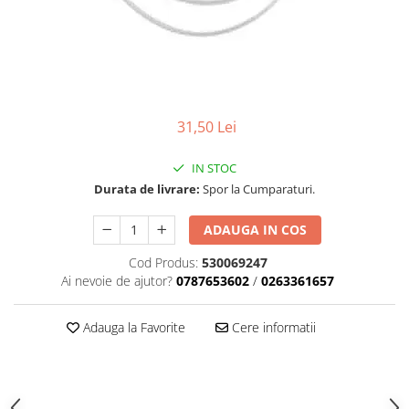
Carcasa ambreiaj
Carcasa demaror
Carter/Sasiu
Curele
31,50 Lei
Filtru aer
Garnituri
IN STOC
Garnituri carburator
Durata de livrare:
Spor la Cumparaturi.
Gheara doborare
ADAUGA IN COS
Intrerupator
Cod Produs:
530069247
Maner frana
Ai nevoie de ajutor?
0787653602
/
0263361657
Melc ulei
Adauga la Favorite
Cere informatii
Pistoane
Pompa ulei
Rezervor carburant