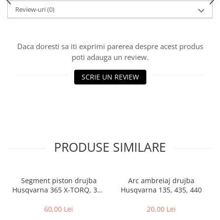
Rulmenti
Review-uri
(0)
Tobe esapament
Volanta
Daca doresti sa iti exprimi parerea despre acest produs
poti adauga un review.
SCRIE UN REVIEW
PRODUSE SIMILARE
Segment piston drujba
Arc ambreiaj drujba
Husqvarna 365 X-TORQ, 372
Husqvarna 135, 435, 440
XP X-TORQ
60,00 Lei
20,00 Lei