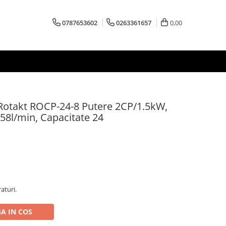
0787653602
0263361657
0,00
Rotakt ROCP-24-8 Putere 2CP/1.5kW,
158l/min, Capacitate 24
aturi.
A IN COS