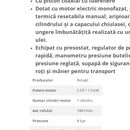
Cu piston coaxial cu lubrefiere
Toba Portata Aluminiu
Dotat cu motor electric monofazat, 
Gheara Doborare
termică resetabila manual, aripioar
Maner de Pila
cilindrului și a capacului chiulasei, 
ungere îmbunătățită realizată cu 
Maner Demaror
ulei.
Aparat de spalat cu presiune
Echipat cu presostat, regulator de 
Generator de curent
rapidă, manometru presiune buteli
Robot de Tuns Gazon
presiune reglată, supapă de siguran
Accesorii Robot de tuns gazon
roți și mâner pentru transport
Aspiratoare
Echipamente Forestiere
Producator
Rotakt
Jucarii
Putere motor
2 CP / 1.5 kW
Piese de schimb
Numar cilindri motor
1 cilindru
Tambur Demaror
Aer refulat
198 l/min
Aprindere Electronica
Ambielaje
Presiune
8 bar
Ambreiaje