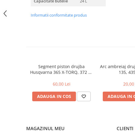
Capacitate butelie
24 L
Amortizoare
Informatii conformitate produs
Arc acceleratie
Arc clichet
Arc demaror
Buson rezervor
Capac ambreiaj
Capac cilindru
Segment piston drujba
Arc ambreiaj dr
Husqvarna 365 X-TORQ, 372 XP
135, 43
Carburatoare
X-TORQ
Carcasa ambreiaj
60,00 Lei
20,00 
Carcasa demaror
ADAUGA IN COS
ADAUGA IN 
Carter/Sasiu
Curele
Filtru aer
MAGAZINUL MEU
CLIENTI
Garnituri