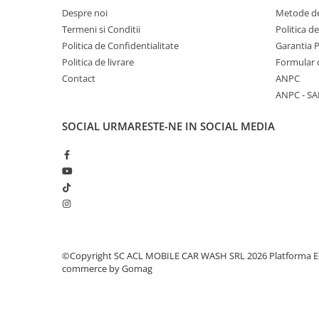
Garnituri carburator
Despre noi
Metode de
Termeni si Conditii
Politica d
Gheara doborare
Politica de Confidentialitate
Garantia 
Intrerupator
Politica de livrare
Formular 
Maner frana
Contact
ANPC
ANPC - SA
Melc ulei
Pistoane
SOCIAL
URMARESTE-NE IN SOCIAL MEDIA
Pompa ulei
Rezervor carburant
Rulmenti
Tobe esapament
Volanta
Produse
©Copyright SC ACL MOBILE CAR WASH SRL 2026
Platforma E
commerce by Gomag
ROTAKT
Scarificator
TOTAL