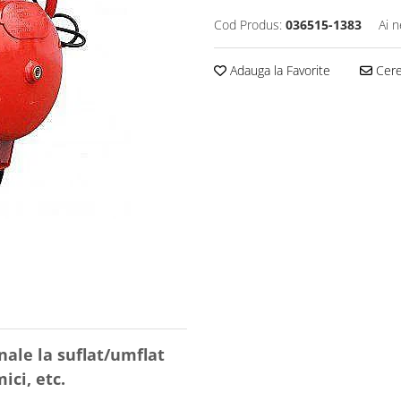
Cod Produs:
036515-1383
Ai n
Adauga la Favorite
Cere 
nale la suflat/umflat
ici, etc.