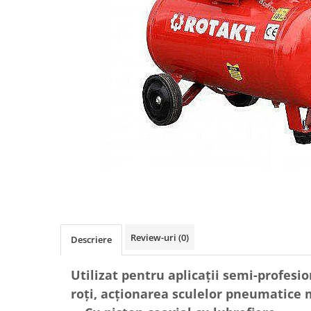
Role Lant
Sine
ULEI 2T
PACHETE SERVICE
Promotii Tik-Tok
YATO
Freza de Zapada
Motounealta
Accesorii Motocoase
Cap trimmy
Discuri
Fir trimmy
Ham Motocoasa
Review-uri
(0)
Descriere
ULEI 4T
Soluție/Detergent
Utilizat pentru aplicații semi-profesio
Tractoare de grădină
roți, acționarea sculelor pneumatice m
TUNING