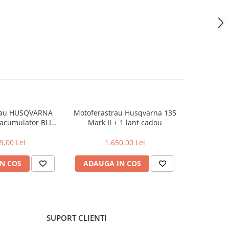
rau HUSQVARNA
Motoferastrau Husqvarna 135
Motoferast
 acumulator BLI20
Mark II + 1 lant cadou
+2l
rcator QC80
9,00 Lei
1.650,00 Lei
2
N COS
ADAUGA IN COS
ADAUG
SUPORT CLIENTI