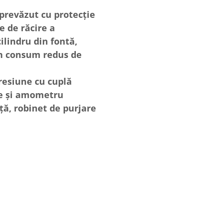
prevăzut cu protecție
e de răcire a
cilindru din fontă,
un consum redus de
presiune cu cuplă
e și amometru
ță, robinet de purjare