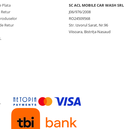
 Plata
SC ACL MOBILE CAR WASH SRL
e Retur
J06/976/2008
Produselor
RO24509568
de Retur
Str. Izvorul Sarat, Nr.96
Viisoara, Bistrița-Nasaud
L
-