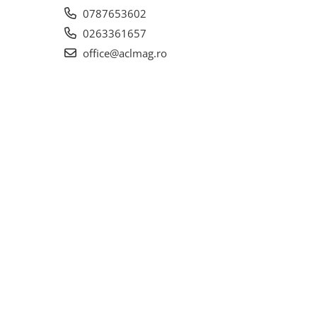
0787653602
0263361657
office@aclmag.ro