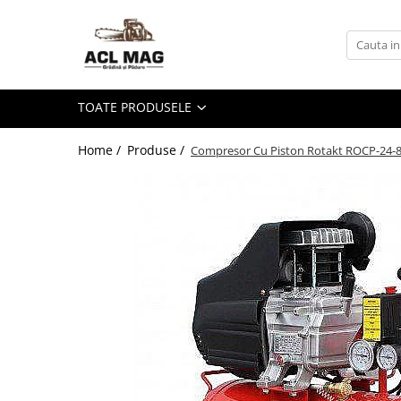
Toate Produsele
Acumulatori
TOATE PRODUSELE
Aparat gard electric
Canistre
Home /
Produse /
Compresor Cu Piston Rotakt ROCP-24-8 P
Husqvarna Construction
Motoferastrau
Kit intretinere
Motoferastrau benzina
Motoferastrau Acumulator
Accesorii Motoferastraie
Vasilina
Kituri Ascutire
Lanturi
Pila Lant