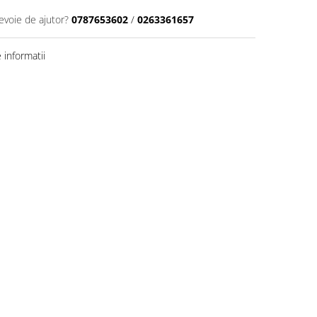
evoie de ajutor?
0787653602
/
0263361657
informatii