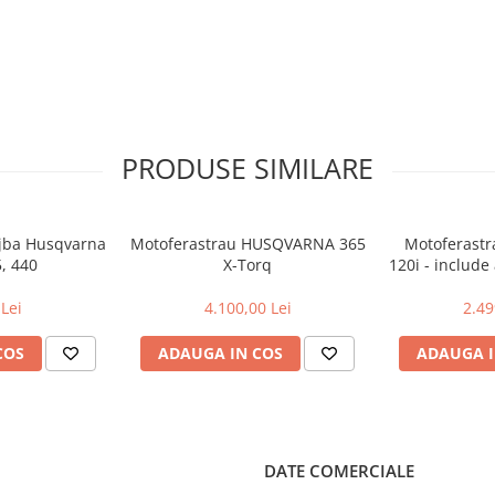
PRODUSE SIMILARE
ujba Husqvarna
Motoferastrau HUSQVARNA 365
Motoferast
5, 440
X-Torq
120i - include
si inca
Lei
4.100,00 Lei
2.49
COS
ADAUGA IN COS
ADAUGA I
DATE COMERCIALE