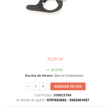
Carcasa ambreiaj
Carcasa demaror
Carter/Sasiu
Curele
Filtru aer
Garnituri
Garnituri carburator
Gheara doborare
25,20 Lei
Intrerupator
IN STOC
Maner frana
Durata de livrare:
Spor la Cumparaturi.
Melc ulei
ADAUGA IN COS
Pistoane
Cod Produs:
530023784
Pompa ulei
Ai nevoie de ajutor?
0787653602
/
0263361657
Rezervor carburant