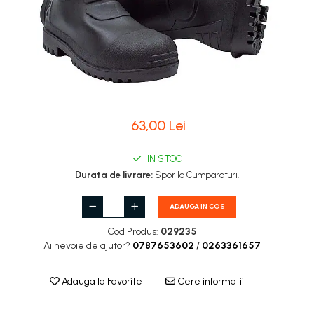
Carburatoare
Carcasa ambreiaj
Carcasa demaror
Carter/Sasiu
Curele
63,00 Lei
Filtru aer
Garnituri
IN STOC
Garnituri carburator
Durata de livrare:
Spor la Cumparaturi.
Gheara doborare
ADAUGA IN COS
Intrerupator
Cod Produs:
029235
Maner frana
Ai nevoie de ajutor?
0787653602
/
0263361657
Melc ulei
Adauga la Favorite
Cere informatii
Pistoane
Pompa ulei