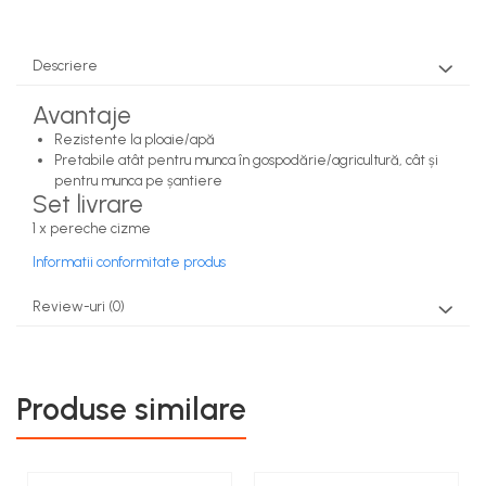
Rezervor carburant
Rulmenti
Descriere
Tobe esapament
Avantaje
Volanta
Rezistente la ploaie/apă
Pretabile atât pentru munca în gospodărie/agricultură, cât și
pentru munca pe șantiere
Set livrare
1 x pereche cizme
Informatii conformitate produs
Review-uri
(0)
Produse similare