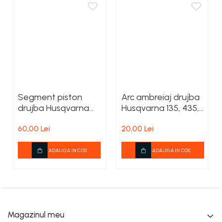
Segment piston
Arc ambreiaj drujba
drujba Husqvarna
Husqvarna 135, 435,
365 X-TORQ, 372 XP
440
60,00 Lei
20,00 Lei
X-TORQ
ADAUGA IN COS
ADAUGA IN COS
Magazinul meu