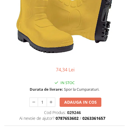
Role Lant
Sine
ULEI 2T
PACHETE SERVICE
Promotii Tik-Tok
YATO
Freza de Zapada
Motounealta
Accesorii Motocoase
74,34 Lei
Cap trimmy
Discuri
IN STOC
Fir trimmy
Durata de livrare:
Spor la Cumparaturi.
Ham Motocoasa
ADAUGA IN COS
ULEI 4T
Soluție/Detergent
Cod Produs:
029246
Ai nevoie de ajutor?
0787653602
/
0263361657
Tractoare de grădină
TUNING