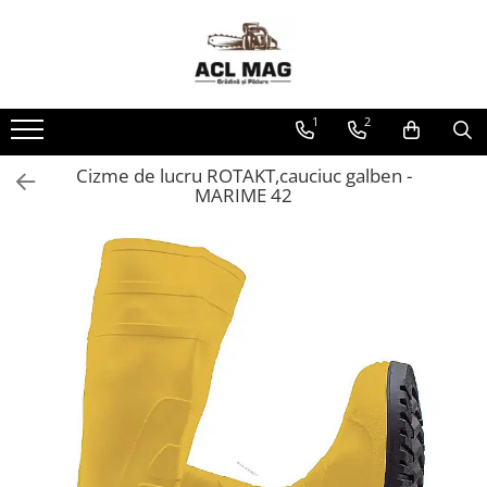
Toate Produsele
Acumulatori
1
2
Aparat gard electric
Canistre
Cizme de lucru ROTAKT,cauciuc galben -
MARIME 42
Husqvarna Construction
Motoferastrau
Kit intretinere
Motoferastrau benzina
Motoferastrau Acumulator
Accesorii Motoferastraie
Vasilina
Kituri Ascutire
Lanturi
Pila Lant