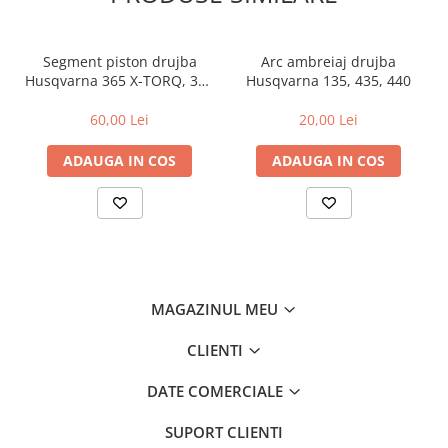
Amortizoare
Arc acceleratie
Segment piston drujba
Arc ambreiaj drujba
Husqvarna 365 X-TORQ, 372
Husqvarna 135, 435, 440
Arc clichet
XP X-TORQ
60,00 Lei
20,00 Lei
Arc demaror
Buson rezervor
ADAUGA IN COS
ADAUGA IN COS
Capac ambreiaj
Capac cilindru
Carburatoare
Carcasa ambreiaj
Carcasa demaror
MAGAZINUL MEU
Carter/Sasiu
CLIENTI
Curele
DATE COMERCIALE
Filtru aer
SUPORT CLIENTI
Garnituri