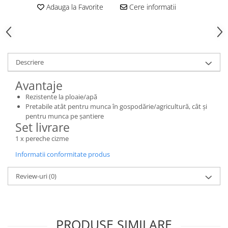
Adauga la Favorite
Cere informatii
Toba Portata Aluminiu
Gheara Doborare
Maner de Pila
Maner Demaror
Descriere
Aparat de spalat cu presiune
Avantaje
Generator de curent
Rezistente la ploaie/apă
Robot de Tuns Gazon
Pretabile atât pentru munca în gospodărie/agricultură, cât și
Accesorii Robot de tuns gazon
pentru munca pe șantiere
Set livrare
Aspiratoare
1 x pereche cizme
Echipamente Forestiere
Jucarii
Informatii conformitate produs
Piese de schimb
Review-uri
(0)
Tambur Demaror
Aprindere Electronica
Ambielaje
PRODUSE SIMILARE
Ambreiaje