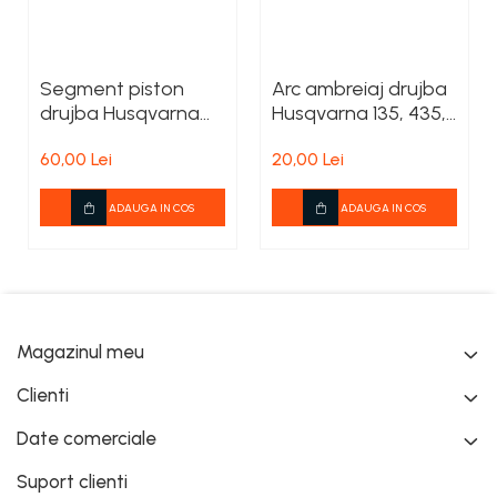
Segment piston
Arc ambreiaj drujba
drujba Husqvarna
Husqvarna 135, 435,
365 X-TORQ, 372 XP
440
60,00 Lei
20,00 Lei
X-TORQ
ADAUGA IN COS
ADAUGA IN COS
Magazinul meu
Clienti
Date comerciale
Suport clienti