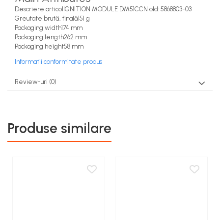
Descriere articolIGNITION MODULE DM51CCN old: 5868803-03
Rezervor carburant
Greutate brută, finală151 g
Packaging width174 mm
Rulmenti
Packaging length262 mm
Tobe esapament
Packaging height58 mm
Volanta
Informatii conformitate produs
Review-uri
(0)
Produse similare