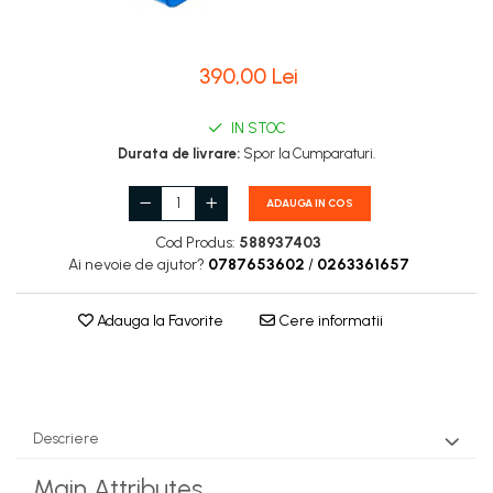
Carburatoare
Carcasa ambreiaj
390,00 Lei
Carcasa demaror
Carter/Sasiu
IN STOC
Durata de livrare:
Spor la Cumparaturi.
Curele
Filtru aer
ADAUGA IN COS
Garnituri
Cod Produs:
588937403
Ai nevoie de ajutor?
0787653602
/
0263361657
Garnituri carburator
Gheara doborare
Adauga la Favorite
Cere informatii
Intrerupator
Maner frana
Melc ulei
Descriere
Pistoane
Main Attributes
Pompa ulei