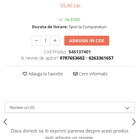
55,45 Lei
Carcasa ambreiaj
Carcasa demaror
IN STOC
Carter/Sasiu
Durata de livrare:
Spor la Cumparaturi.
Curele
ADAUGA IN COS
Filtru aer
Cod Produs:
545137401
Garnituri
Ai nevoie de ajutor?
0787653602
/
0263361657
Garnituri carburator
Adauga la Favorite
Cere informatii
Gheara doborare
Intrerupator
Maner frana
Melc ulei
Review-uri
(0)
Pistoane
Pompa ulei
Daca doresti sa iti exprimi parerea despre acest produs
Rezervor carburant
poti adauga un review.