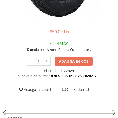
Carcasa ambreiaj
Carcasa demaror
Carter/Sasiu
Curele
350,00 Lei
Filtru aer
IN STOC
Garnituri
Durata de livrare:
Spor la Cumparaturi.
Garnituri carburator
ADAUGA IN COS
Gheara doborare
Cod Produs:
022829
Intrerupator
Ai nevoie de ajutor?
0787653602
/
0263361657
Maner frana
Melc ulei
Adauga la Favorite
Cere informatii
Pistoane
Pompa ulei
Rezervor carburant