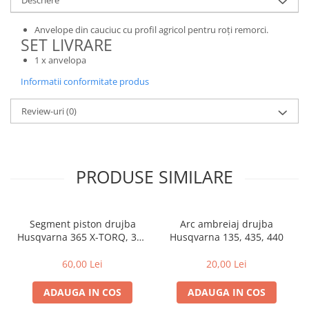
Descriere
Rulmenti
Tobe esapament
Anvelope din cauciuc cu profil agricol pentru roți remorci.
SET LIVRARE
Volanta
1 x anvelopa
Informatii conformitate produs
Review-uri
(0)
PRODUSE SIMILARE
Segment piston drujba
Arc ambreiaj drujba
Husqvarna 365 X-TORQ, 372
Husqvarna 135, 435, 440
XP X-TORQ
60,00 Lei
20,00 Lei
ADAUGA IN COS
ADAUGA IN COS