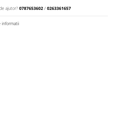
de ajutor?
0787653602
/
0263361657
informatii