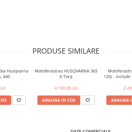
PRODUSE SIMILARE
ujba Husqvarna
Motoferastrau HUSQVARNA 365
Motoferast
5, 440
X-Torq
120i - include
si inca
Lei
4.100,00 Lei
2.49
COS
ADAUGA IN COS
ADAUGA I
DATE COMERCIALE