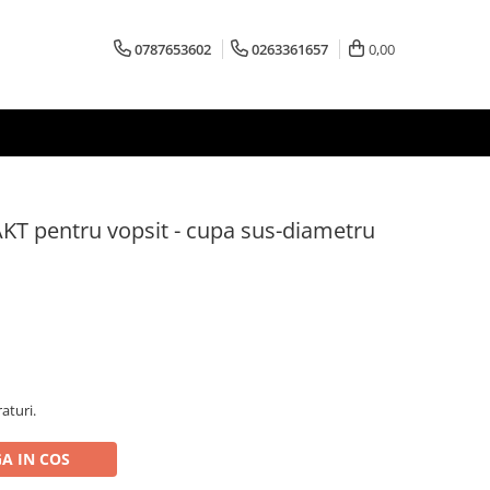
0787653602
0263361657
0,00
KT pentru vopsit - cupa sus-diametru
aturi.
A IN COS