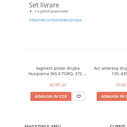
Set livrare
Toba Portata Aluminiu
1 x pistol pneumatic
Gheara Doborare
Informatii conformitate produs
Maner de Pila
Maner Demaror
Aparat de spalat cu presiune
Generator de curent
Robot de Tuns Gazon
Accesorii Robot de tuns gazon
Segment piston drujba
Arc ambreiaj dr
Aspiratoare
Husqvarna 365 X-TORQ, 372 XP
135, 43
Echipamente Forestiere
X-TORQ
60,00 Lei
20,00 
Jucarii
Piese de schimb
ADAUGA IN COS
ADAUGA IN 
Tambur Demaror
Aprindere Electronica
Ambielaje
MAGAZINUL MEU
CLIENTI
Ambreiaje