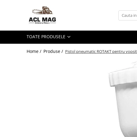
Toate Produsele
Acumulatori
TOATE PRODUSELE
Aparat gard electric
Canistre
Home /
Produse /
Pistol pneumatic ROTAKT pentru vopsi
Husqvarna Construction
Motoferastrau
Kit intretinere
Motoferastrau benzina
Motoferastrau Acumulator
Accesorii Motoferastraie
Vasilina
Kituri Ascutire
Lanturi
Pila Lant