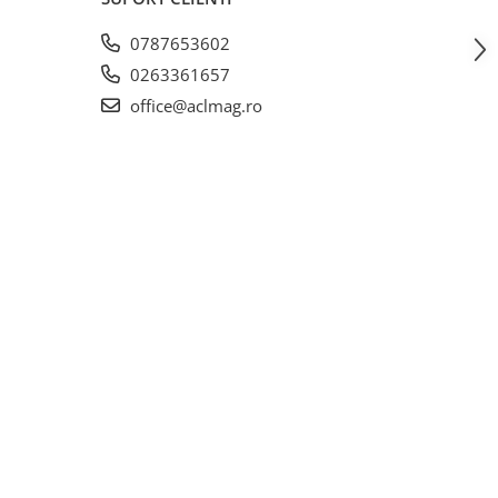
0787653602
0263361657
office@aclmag.ro