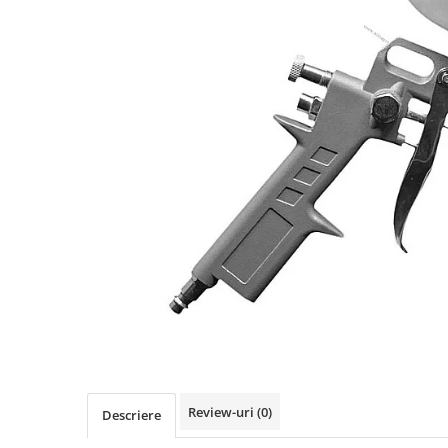
Role Lant
Sine
ULEI 2T
PACHETE SERVICE
Promotii Tik-Tok
YATO
Freza de Zapada
Motounealta
Accesorii Motocoase
Cap trimmy
Discuri
Fir trimmy
Ham Motocoasa
ULEI 4T
Soluție/Detergent
Tractoare de grădină
Review-uri
(0)
Descriere
TUNING