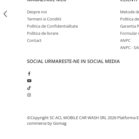
Amortizoare
Despre noi
Metode de
Arc acceleratie
Termeni si Conditii
Politica d
Politica de Confidentialitate
Garantia 
Arc clichet
Politica de livrare
Formular 
Arc demaror
Contact
ANPC
Buson rezervor
ANPC - SA
Capac ambreiaj
SOCIAL
URMARESTE-NE IN SOCIAL MEDIA
Capac cilindru
Carburatoare
Carcasa ambreiaj
Carcasa demaror
Carter/Sasiu
Curele
©Copyright SC ACL MOBILE CAR WASH SRL 2026
Platforma E
commerce by Gomag
Filtru aer
Garnituri