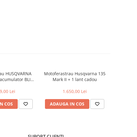
rau HUSQVARNA
Motoferastrau Husqvarna 135
Motoferast
 acumulator BLI20
Mark II + 1 lant cadou
+2l
rcator QC80
9,00 Lei
1.650,00 Lei
2
N COS
ADAUGA IN COS
ADAUG
SUPORT CLIENTI