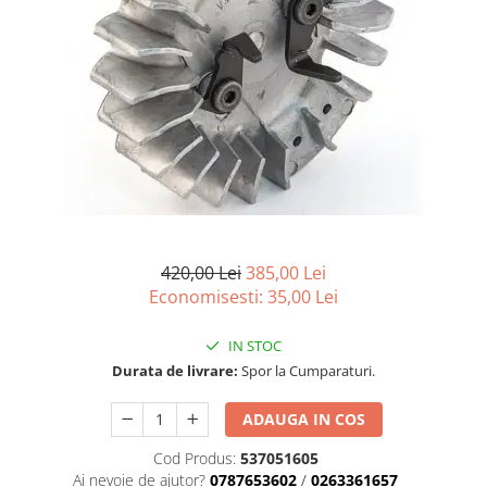
Carcasa ambreiaj
Carcasa demaror
Carter/Sasiu
Curele
Filtru aer
Garnituri
Garnituri carburator
Gheara doborare
420,00 Lei
385,00 Lei
Intrerupator
Economisesti:
35,00
Lei
Maner frana
IN STOC
Melc ulei
Durata de livrare:
Spor la Cumparaturi.
Pistoane
ADAUGA IN COS
Pompa ulei
Cod Produs:
537051605
Rezervor carburant
Ai nevoie de ajutor?
0787653602
/
0263361657